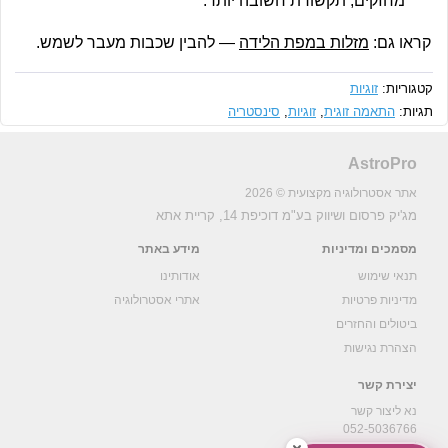
מחזקים; תקשורת חשובה יותר.
קראו גם:
מזלות במפת הלידה
— להבין שכבות מעבר לשמש.
קטגוריות:
זוגיות
תגיות:
התאמה זוגית
,
זוגיות
,
סינסטריה
AstroPro
אתר אסטרולוגיה מקצועית © 2026
מג'יק פרסום ושיווק בע"מ
דוכיפת 14, קריית אתא
מסמכים ומדיניות
מידע באתר
תנאי שימוש
אודותינו
מדיניות פרטיות
אתרי אסטרולוגיה
ביטולים והחזרים
הצהרת נגישות
יצירת קשר
נא ליצור קשר
052-5036766
support@astropro.co.il