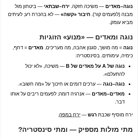
נוגה–מאדים
— משיכה חזקה.
ירח–שבתאי
— ביטחון מול
מבנה (לפעמים קור).
חיבור «קשה»
— לא בהכרח רע; לעיתים
מביא עומק.
נוגה ומאדים — «מנוע» הזוגיות
נוגה
= מה מושך, סגנון אהבה, מה מעריכים.
מאדים
= דחף,
כימיה, עימותים. בסינסטריה:
נוגה של A על מאדים של B
— משיכה, «לא יכול
להתעלם».
נוגה–נוגה
— ערכים דומים או חיכוך על «מה חשוב».
מאדים–מאדים
— אנרגיה דומה; לפעמים ריבים על אותו
דבר.
ירח מוסיף שכבת
רגש
—
ירח במפה
.
מתי מזלות מספיק — ומתי סינסטריה?