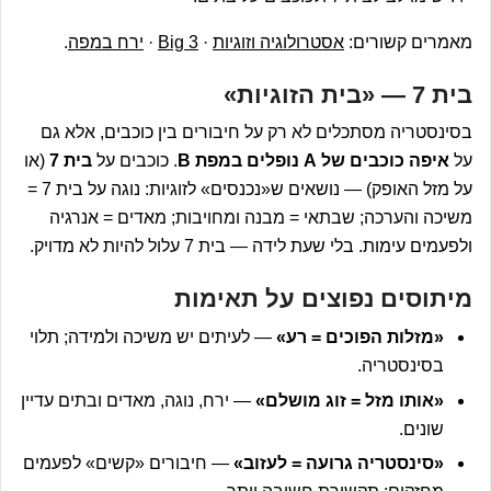
מאמרים קשורים:
אסטרולוגיה וזוגיות
·
Big 3
·
ירח במפה
.
בית 7 — «בית הזוגיות»
בסינסטריה מסתכלים לא רק על חיבורים בין כוכבים, אלא גם
על
איפה כוכבים של A נופלים במפת B
. כוכבים על
בית 7
(או
על מזל האופק) — נושאים ש«נכנסים» לזוגיות: נוגה על בית 7 =
משיכה והערכה; שבתאי = מבנה ומחויבות; מאדים = אנרגיה
ולפעמים עימות. בלי שעת לידה — בית 7 עלול להיות לא מדויק.
מיתוסים נפוצים על תאימות
«מזלות הפוכים = רע»
— לעיתים יש משיכה ולמידה; תלוי
בסינסטריה.
«אותו מזל = זוג מושלם»
— ירח, נוגה, מאדים ובתים עדיין
שונים.
«סינסטריה גרועה = לעזוב»
— חיבורים «קשים» לפעמים