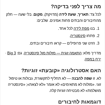
מה צריך לפני בדיקה?
לכל צד:
תאריך
,
שעת לידה
(מדויקת),
מקום
. בלי שעה — חלק
מהחיבורים והבתים פחות אמינים. שלבים:
בנו
מפת לידה
לכל אחד.
פתחו
סינסטריה
.
הזינו שני פרופילים — קראו חיבורים ובתים.
מדריך מלא:
התאמה זוגית — מזלות מול סינסטריה
. גם:
Big 3
·
ירח במפה
.
האם אסטרולוגיה «קובעת» זוגיות?
לא. זו
שפה להבנה
— לא תחליף לתקשורת, גבולות או טיפול
זוגי. «מזלות לא מתאימים» לא אומר «לא לצאת»; «סינסטריה
מושלמת» לא מבטיחה זוגיות קלה.
דוגמאות לחיבורים