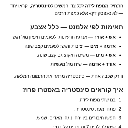
התחילו מ
מפת לידה
לכל צד, המשיכו ל
סינסטריה
, וקראו יחד
— לא כ«פסק דין» אלא כמפת דרכים.
תאימות לפי אלמנט — כלל אצבע
אש + אוויר
— אנרגיה ורעיונות; לפעמים חיפזון מול רגש.
אדמה + מים
— יציבות ורגש; לפעמים קצב שונה.
אש + מים
— משיכה חזקה; גם קצב שונה.
אוויר + אדמה
— שיח מול מעשיות.
זו רק שכבה אחת —
סינסטריה
מראה את התמונה המלאה.
איך קוראים סינסטריה באסטרו פרו?
בנו שתי
מפות לידה
.
פתחו
מפת סינסטריה
.
חפשו חיבורים בין ירח, נוגה, מאדים, שמש.
שימו לב לבית 7 ולכוכבים על בתים.