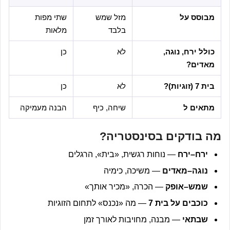
מבוסס על
מזל שמש
שתי מפות
בלבד
מלאות
כולל ירח, נוגה,
לא
כן
מאדים?
בית 7 (זוגיות)?
לא
כן
מתאים ל
שיחה, כיף
הבנה מעמיקה
מה בודקים בסינסטריה?
ירח–ירח
— נוחות רגשית, «בית», הרגלים
נוגה–מאדים
— משיכה, כימיה
שמש–אופק
— הכרה, «מכיר אותך»
כוכבים על בית 7
— מה «נכנס» לתחום הזוגיות
שבתאי
— מבנה, מחויבות לאורך זמן