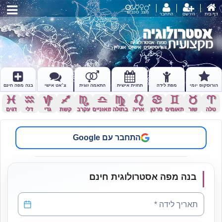
מצב כוכבים
דף בית
הירשם
התחבר
הורוסקופ יומי
מפת לידה
תחזית אישית
התאמה זוגית
צ׳אט אישי
בנה מפה חינם
c
x
z
l
k
j
h
g
f
d
s
a
טלה
שור
תאומים
סרטן
אריה
בתולה
מאזניים
עקרב
קשת
גדי
דלי
דגים
התחבר עם Google
בנה מפה אסטרולוגית חינם
תאריך לידה
*
תאריך לידה *