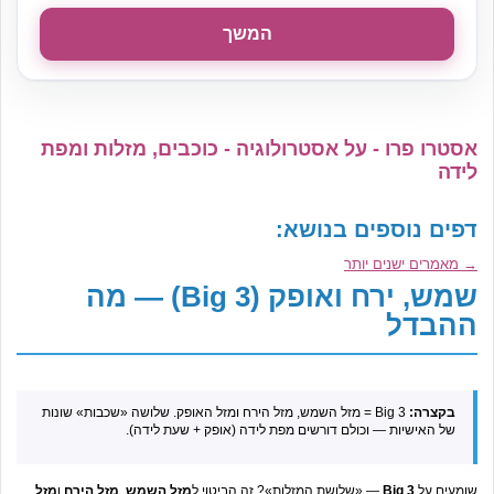
המשך
אסטרו פרו - על אסטרולוגיה - כוכבים, מזלות ומפת
לידה
דפים נוספים בנושא:
→
מאמרים ישנים יותר
שמש, ירח ואופק (Big 3) — מה
ההבדל
בקצרה:
Big 3 = מזל השמש, מזל הירח ומזל האופק. שלושה «שכבות» שונות
של האישיות — וכולם דורשים מפת לידה (אופק + שעת לידה).
שומעים על
Big 3
— «שלושת המזלות»? זה הביטוי ל
מזל השמש
,
מזל הירח
ו
מזל