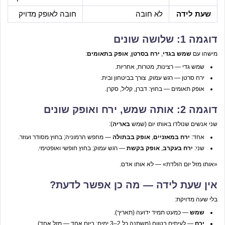
שעת לידה
לא חובה
חובה לאופק מדויק
דוגמה 1: שלושה שונים
מישהו עם
שמש בגדי
,
ירח בסרטן
,
אופק בתאומים
:
שמש גדי — רצינות, מטרות, אחריות.
ירח סרטן — רגש עמוק, צורך בביטחון ובית.
אופק תאומים — בחוץ: דברן, קליל, סקרן.
דוגמה 2: אותה שמש, ירח ואופק שונים
שני אנשים שנולדו באותו יום (שמש
באריה
):
אחד:
ירח במאזניים
,
אופק בבתולה
— מחפש הרמוניה; בחוץ מסודר ועוזר.
שני:
ירח בעקרב
,
אופק בקשת
— רגש עמוק; בחוץ חופשי ואופטימי.
«אותו מזל יום הולדת» — לא אותו אדם.
אין שעת לידה — מה כן אפשר לדעת?
בלי שעה מדויקת:
שמש
— כמעט תמיד ידועה (תאריך).
ירח
— לעיתים בטווח (משתנה כל 2–3 ימים; ביום אחד — מזל אחד).