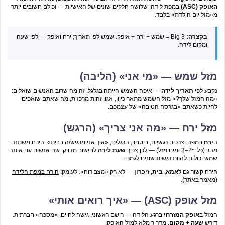
האופק (ASC)
במפת לידה. שלושה חלקים שונים של האישיות — וכולם חשובים יותר
מ«מזל יום הולדת» בלבד.
בקצרה:
Big 3 = שמש + ירח + אופק. שמש לפי תאריך; ירח ואופק — לפי שעה
ומקום לידה.
מזל שמש — «מי אני» (הליבה)
נקבע לפי
תאריך לידה
— איפה השמש הייתה בגלגל. זה מה שרוב האנשים שואלים:
«מה המזל שלך?» מזל השמש מתאר כיוון, אגו, זהות מרכזית, מה שאתם שואפים
להיות כשאתם «בגרסה הטובה» של עצמכם.
מזל ירח — «מה אני צריך» (הרגש)
ה
ירח
במפה: צרכים רגשיים, ביטחון, הרגלים, «איך אני מרגיש/ה בבית». הירח משתנה
מהר (כל ~2–3 ימים מזל) — לכן צריך
שעת לידה
לחישוב מדויק. שני אנשים עם אותה
שמש יכולים להיות רגשית שונים לגמרי.
הירח קשור גם ל
אמא, בית, זיכרון
— לא רק «מצב רוח». לעומק:
הירח במפת הלידה
(מאמר באתר).
מזל אופק (ASC) — «איך רואים אותי»
המזל ב
אופק המזרחי
ברגע הלידה — רושם ראשוני, גישה לחיים, «מסכה» חברתית.
דורש
שעה + מקום
.
מדריך מלא למזל האופק
.