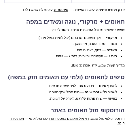
זו רק
נקודת פתיחה
. לזוגיות אמיתית —
סינסטריה
, לא טבלת שמש בלבד.
תאומים + מרקורי, נוגה ומאדים במפה
שמש בתאומים ≠ «כל התאומים זהים». חשוב לבדוק:
מרקורי
— איך חושבים ומדברים (יכול להיות במזל אחר).
נוגה
— סגנון אהבה, מה מושך.
מאדים
— דחף, כעס, מיניות.
בית 3
— תקשורת יומיומית;
בית 7
— זוגיות.
מדריך קשור:
שמש, ירח ואופק (Big 3)
.
טיפים לתאומים (ולמי עם תאומים חזק במפה)
לתעדף
סיום
— פרויקט אחד לפני עשרה חדשים.
לשמור על
שגרת שינה
— מוח פעיל צריך מנוחה.
בזוגיות —
שיח פתוח
על רגש, לא רק על רעיונות.
הורוסקופ מזל תאומים באתר
הורוסקоп לפי מזל שמש:
דף מזל תאומים באסטרו פרו
. לפרופיל אישי —
מפת לידה
חינם
.