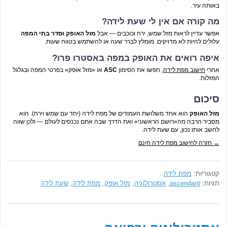
באותה עיר.
מה קורה אם אין לי שעת לידה?
אפשר עדיין לראות מזל שמש, ירח וכוכבים — אבל
מזל האופק וסדר בתי המפה
עלולים להיות לא מדויקים. מומלץ לברר שעה או להשתמש בטווח שעות.
איפה רואים את האופק במפה באסטרו פרו?
אחרי
חישוב מפת לידה
, חפשו את הסימון
ASC
או «מזל אופק» בפרטי המפה ובגלגל
המזלות.
סיכום
מזל האופק
הוא אחד משלושת העמודים של מפת לידה (יחד עם שמש וירח). הוא
מסביר הרבה מה«רושם הראשוני» ואת הדרך שבה אתם נכנסים לעולם — ולכן שווה
לחשב אותו נכון, עם שעת לידה.
→ חזרה לחישוב מפת לידה חינם
קטגוריות:
מפת לידה
תגיות:
ascendant
,
אסטרולוגיה
,
מזל אופק
,
מפת לידה
,
שעת לידה