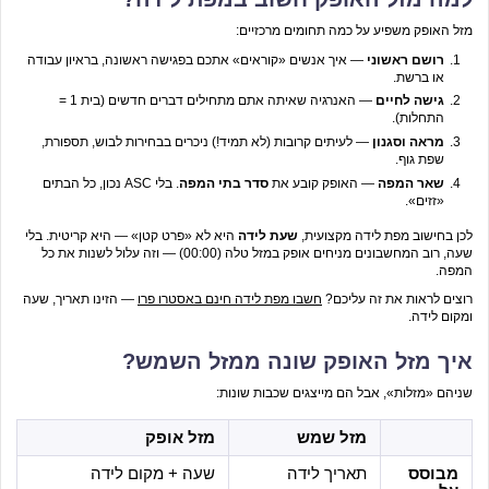
מזל האופק משפיע על כמה תחומים מרכזיים:
רושם ראשוני
— איך אנשים «קוראים» אתכם בפגישה ראשונה, בראיון עבודה
או ברשת.
גישה לחיים
— האנרגיה שאיתה אתם מתחילים דברים חדשים (בית 1 =
התחלות).
מראה וסגנון
— לעיתים קרובות (לא תמיד!) ניכרים בבחירות לבוש, תספורת,
שפת גוף.
שאר המפה
— האופק קובע את
סדר בתי המפה
. בלי ASC נכון, כל הבתים
«זזים».
לכן בחישוב מפת לידה מקצועית,
שעת לידה
היא לא «פרט קטן» — היא קריטית. בלי
שעה, רוב המחשבונים מניחים אופק במזל טלה (00:00) — וזה עלול לשנות את כל
המפה.
רוצים לראות את זה עליכם?
חשבו מפת לידה חינם באסטרו פרו
— הזינו תאריך, שעה
ומקום לידה.
איך מזל האופק שונה ממזל השמש?
שניהם «מזלות», אבל הם מייצגים שכבות שונות:
מזל שמש
מזל אופק
מבוסס
תאריך לידה
שעה + מקום לידה