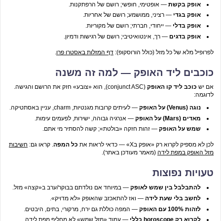
אופק בקשת
— אופטימי, חופשי; רושם של הרפתקנות.
אופק בגדי
— רציני, ממושמע; רושם של אחריות.
אופק בדלי
— ייחודי, חברתי; רושם של מקוריות.
אופק בדגים
— רך, אינטואיטיבי; רושם של רגישות ודמיון.
לפרופיל מלא של כל מזל (כולל הורוסקופ):
דף המזלות באסטרו פרו
.
כוכבים ליד האופק — למה זה משנה
אם יש
כוכב ליד קו האופק
(conjunct ASC), הוא «צובע» חזק את הרושם והגישה.
לדוגמה:
נוגה (Venus) על האופק
— לעיתים קרובות מגנטיות, charm, עניין באסתטיקה.
מאדים (Mars) על האופק
— אנרגיה גבוהה, ישירות, לפעמים עימות.
שמש על האופק
— זהות חזקה «בולטת»; קשה להסתיר מי אתם.
לכן לא מספיק לקרוא רק «אופק בX» — כדאי לראות את
כל המפה
. קראו גם:
חשיבות
מזל האופק במפת לידה
(מאמר מעודכן באתר).
טעויות נפוצות
להתבלבל בין שמש לאופק
— במיוחד אם נולדתם בבוקר/ערב ב«קצה» מזל.
לחשב בלי שעת לידה
— ואז להתאכזב שהאופק «לא מדויק».
לזהות 100% עם האופק
— המפה כוללת גם ירח, מרקורי, בתים, היבטים.
לקרוא רק horoscope כללי
— עמוד «מזל שמש» לא מחליף מפת לידה