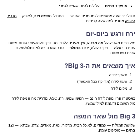
אופק + בתים
— עלולים להיות שגויים לגמרי.
נסו לברר שעה ממשפחה / מסמכים. אם אין — התחילו משמש וירח; לאופק —
מדריך
האופק
מסביר למה שעה קריטית.
ירח ורגש ביום-יום
מזל הירח משפיע על
מה מרגיע
, איך מגיבים ללחץ, מה צריך «להרגיש בטוח». מישהו
עם ירח ב
טלה
— צריך פעולה; ירח ב
בתולה
— סדר ושגרה. זה לא «חלש/חזק» —
שפות רגש שונות.
איך מוצאים את ה-Big 3?
תאריך לידה
שעת לידה (מדויקת ככל האפשר)
מקום לידה
ב
אסטרו פרו
:
מפת לידה חינם
— חפשו שמש, ירח, ASC. מדריך:
מה זו מפת לידה
·
מזל תאומים
(דוגמה למזל שמש).
Big 3 מול שאר המפה
שלושת המזלות —
עמודים
, לא כל הבית. מרקורי, נוגה, מאדים, צדק, שבתאי — ו
12
בתים
— מוסיפים עומק.