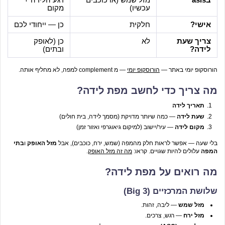
עכשיו)
מקום
אישי?
חלקית
כן — ייחודי לכם
צריך שעת
לא
כן (לאופק
לידה?
ובתים)
הורוסקופ יומי באתר —
הורוסקופ יומי
— מ complement למפה, לא מחליף אותה.
מה צריך כדי לחשב מפת לידה?
תאריך לידה
שעת לידה
— כמה שיותר מדויקת (מסמך לידה, בית חולים)
מקום לידה
— עיר/יישוב (למיקום גיאוגרפי ואזור זמן)
בלי שעה — אפשר לראות חלק מהמפה (שמש, ירח, כוכבים), אבל
מזל האופק
ו
בתי
המפה
עלולים להיות שגויים. קראו:
מה זה מזל האופק
.
מה רואים על מפת לידה?
שלושת המרכזיים (Big 3)
מזל שמש
— ליבה, זהות.
מזל ירח
— רגש, צרכים.