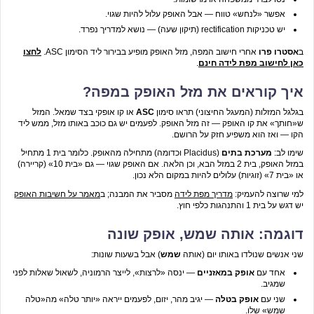
אפשר «לנחש» טווח — אבל האופק עלול להיות שגוי.
יש טכניקות rectification (תיקון שעה) — נושא למדריך נפרד.
ב
אסטרו פרו
אחרי חישוב המפה, מזל האופק מופיע בבירור ליד הסימון ASC.
לחצו
כאן לחישוב מפת לידה חינם
.
איך קוראים את מזל האופק במפה?
בגלגל המזלות (המעגל החיצוני) תראו סימון
ASC
או קו אופקי בצד שמאל. המזל
ש«חותך» את קו האופק — זה מזל האופק. לפעמים יש גם כוכב באותו מזל, ממש ליד
הקו — ואז הוא משפיע חזק על הרושם.
שימו לב:
מערכת בתים
(Placidus וכדומה) מתחילה מהאופק. כלומר בית 1 מתחיל
במזל האופק, בית 2 במזל הבא, וכן הלאה. אם האופק שגוי — גם «בית 10» (קריירה)
או «בית 7» (זוגיות) עלולים להיות במקום הלא נכון.
למי שרוצה להעמיק:
מדריך מפת לידה
מסביר את המבנה; ב
מאמר על חשיבות האופק
יש דגש על בית 1 והתנהגות כלפי חוץ.
דוגמה: אותה שמש, אופק שונה
שני אנשים שנולדו באותו יום (אותה
שמש
) אבל בשעות שונות:
אחד עם
אופק במאזניים
— ינסה «לרצות», לייצר הרמוניה, לשאול שאלות לפני
שמגיב.
שני עם
אופק בטלה
— יגיב מהר, יזום, לפעמים ייראה «יותר טלה» מה«טלה
שמש» שלו.