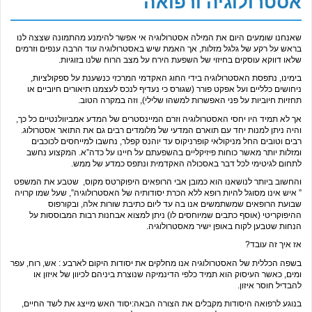
אסטרולוגיה ורפואה
שאנחנו שומעים היום את המילה אסטרולוגיה אי אפשר להימנע מהתמונה שצצה לנו
בראש על רקע של גלגל מזלות, אך האמת שיש באסטרולוגיה עוד הרבה ענפים וזרמים
שלאו דווקא עוסקים בחיזוי של השפעת הירח על מצב הרוח שלנו בזוגיות.
בימינו, נתפסת האסטרולוגיה בידי החוג האקדמי המרכזי כנשענת על ספקולציות,
ניחושים כלליים ועל אפקט פורר (שגורס כי נעדיף לנכס לעצמנו תיאורים חיוביים או
תחזיות חיוביות על פני האפשרות למשהו שלילי), וזה במקרה הטוב.
אך לא תמיד היו יחסי האסטרולוגיה וזרם המיינסטרים של המדע אמביוולנטיים כל כך,
והיה ניתן למנות יחד עם תוארם המדעי של מלומדים רבים גם את התואר אסטרולוג.
רבים וטובים החל מניקולאי קופרניקוס עד יוהנס קפלר, נחשבו למייחסים לכוכבים
ומזלות יותר מאשר כוחות פיזיקליים בהשפעתם על חיינו על כדה”א. המקצוע נחשב
לתחום לגיטימי לכל דבר באסכולה האקדמית ונתפס כמדע של ממש.
והחשוב ביותר לנושאנו הוא כמובן אבי הרופאים היפוקרטס מקוס, שטבע את המשפט
” איש אינו מסוגל להיות רופא ללא הכרת יסודותיה של האסטרולוגיה”, שעל שמו קרויה
שבועת הרופאים שמשתמשים אנו בה עד ליום כתיבת שורות אלה, ובקורפוס
ההיפוקריטי (אוסף כתבים שמיוחסים לו) ניתן למצוא אבחנות רבות המבוססות על
הנחות שטבען לקוח באופן ישיר מאסטרולוגיה.
אז איך זה עובד?
בשפה הכללית של האסטרולוגיה אנו מחלקים את יסודות היקום לארבע : אש, רוח, עפר
ומים, כאשר העיסוק הוא תמיד כלפי הדינמיקה שנוצרת ביניהם לכיוון של איזון או
להבדיל חוסר איזון.
בנוגע לרפואה היסודות מקבלים את הצורה הבאה:יסוד האש מייצג את לשד החיים,