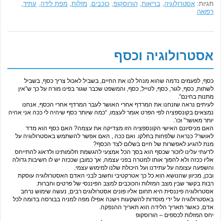
תגיות:
אסטרולוגיה
,
בריאות
,
הורוסקופ
,
כוכבים
,
מזלות
,
מפת לידה
,
עתיד
,
רפואה
אסטרולוגיה וכסף
כסף, לפעמים נדמה שהוא מנהל לנו את החיים, בשביל לאכול צריך כסף, בשביל
לשתות, כסף, לגור, כסף, לטייל, כסף, והמשפט שכבר שגור בפינו מורה על כך ש”אין
מתנות בחינם”.
לעיתים נראה שזנחנו את המרדף אחרי האושר לעבר המרדף אחרי הכסף, אנחנו
נמצאים בקונספציה לפי הפרט אומר לעצמו, “כמה שיותר כסף שיהיה לי ככה אני אהיה
יותר מאושר” וכו’.
האם מניסיונם האישי הקונספציה הזו מצדיקה את עצמה? האם כסף הוא מדד
לאושר? כנראה שלפחות בחלקו. ואם ככה , האם אפשר להשתמש באסטרולוגיה על
מנת להגיע לאפשרות של חיים בשלום לצד הכסף?
לדעתי עלינו לזכור שכסף הוא בסך הכל אמצעי להגשמת חלומותינו ולדאוג להתייחס
אליו ככזה ולא להפוך אותו למטרה בפני עצמה, אך כמובן שככזה יש לו חשיבות גדולה
והשפעה עצומה על עתידנו ועל היכולת שלנו למימוש עצמי.
ובכן, מכיוון שהנושא הוא כל כך אטרקטיבי וחשוב לבני האדם האסטרולוגיה עוסקת
רבות בקשר שבין מצב המזלות והכוכבים למצב הפיננסי של פרטים וחברות.
אסטרולוגיה פיננסית היא תחום אליו פונים אסטרולוגים רבים, נעשה שימוש נרחב
באסטרולוגיה על ידי מוסדות להשקעות וישנה אפילו מפה למניה בבורסה בדומה לכל
אדם, כאשר תאריך הלידה הוא תאריך ההנפקה.
יחס המזלות לכספים – הורוסקופ