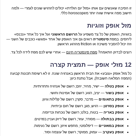
זו הסיבה שאנשים עם אותו «מזל יום הולדת» יכולים להרגיש שונים לגמרי — ולמה
חישוב מפה אישית שווה יותר מhoroscope כללי.
מזל אופק וזוגיות
בזוגיות, האופק של כל צד משפיע על
הרושם הראשוני
ועל איך כל אחד «נכנס»
ליחסים. במפת
סינסטריה
רואים גם איך האופק של אחד «פוגש» כוכבים של השני —
וזה יכול להסביר משיכה או friction מהרגע הראשון.
רוצים לבדוק התאמה?
מפת סינסטריה חינם
— אחרי שיש לכם מפת לידה לכל צד.
12 מזלי אופק — תמצית קצרה
כל מזל אופק «צובע» את הבית הראשון באנרגיה שונה. זו לא רשימת תכונות קבועה
(המפה המלאה חשובה!), אבל נותנת כיוון:
אופק בטלה
— ישיר, מהיר, יוזם; רושם של אנרגיה ותחרותיות.
אופק בשור
— יציב, רגוע; רושם של אמינות וחושי.
אופק בתאומים
— מדבר, סקרן; רושם של קלילות וגיוון.
אופק בסרטן
— רגיש, מגן; רושם של חום וביתיות.
אופק באריה
— בטוח, בולט; רושם של נוכחות וכריזמה.
אופק בבתולה
— מסודר, עוזר; רושם של דיוק ועניין בפרטים.
אופק במאזניים
— דיפלומטי, מחפש איזון; רושם של נעימות.
אופק בעקרב
— עמוק, ממוקד; רושם של עוצמה וסוד.