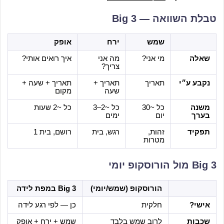
טבלת השוואה — Big 3
שמש
ירח
אופק
שאלה
מי אני?
מה אני
איך רואים אותי?
צריך?
נקבע ע״י
תאריך
תאריך +
תאריך + שעה +
שעה
מקום
משנה
כל ~30
כל ~2–3
כל ~2 שעות
בערך
יום
ימים
תפקיד
זהות,
רגש, בית
רושם, בית 1
מטרות
Big 3 מול הורוסקופ יומי
הורוסקופ (שמש/יומי)
Big 3 במפת לידה
אישי?
חלקית
כן — לפי רגע לידה
שכבות
לרוב שמש בלבד
שמש + ירח + אופק