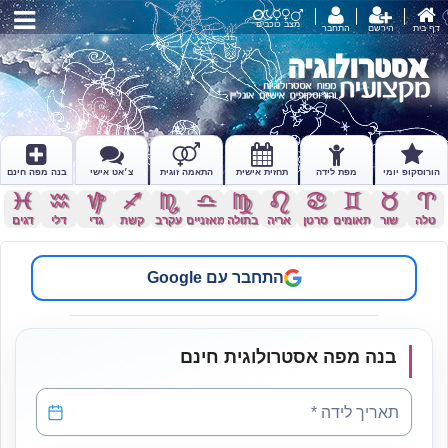
מצב כוכבים
דף בית
הירשם
התחבר
הורוסקופ יומי
מפת לידה
תחזית אישית
התאמה זוגית
צ׳אט אישי
בנה מפה חינם
c
x
z
l
k
j
h
g
f
d
s
a
טלה
שור
תאומים
סרטן
אריה
בתולה
מאזניים
עקרב
קשת
גדי
דלי
דגים
התחבר עם Google
בנה מפה אסטרולוגית חינם
תאריך לידה
*
תאריך לידה *