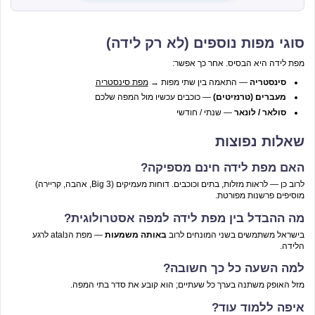
סוגי מפות נוספים (לא רק לידה)
מפת לידה היא הבסיס. אחר כך אפשר:
סינסטריה
— התאמה בין שתי מפות →
מפת סינסטריה
מעברים (טרנזיטים)
— כוכבים עכשיו מול המפה שלכם
סולאר / לונאר
— שנתי / חודשי
שאלות נפוצות
האם מפת לידה חינם מספיקה?
לרוב כן — לראות מזלות, בתים וכוכבים. דוחות מעמיקים (Big 3, אהבה, קריירה)
מוסיפים פרשנות מפורטת.
מה ההבדל בין מפת לידה למפה אסטרולוגית?
בישראל משתמשים בשני המונחים לרוב
באותה משמעות
— מפת הנatal לרגע
הלידה.
למה השעה כל כך חשובה?
מזל האופק משתנה בערך כל שעתיים; הוא קובע את סדר בתי המפה.
איפה ללמוד עוד?