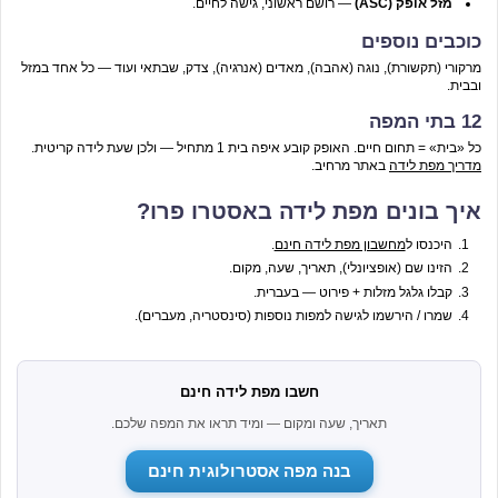
מזל אופק (ASC)
— רושם ראשוני, גישה לחיים.
כוכבים נוספים
מרקורי (תקשורת), נוגה (אהבה), מאדים (אנרגיה), צדק, שבתאי ועוד — כל אחד במזל
ובבית.
12 בתי המפה
כל «בית» = תחום חיים. האופק קובע איפה בית 1 מתחיל — ולכן שעת לידה קריטית.
מדריך מפת לידה
באתר מרחיב.
איך בונים מפת לידה באסטרו פרו?
היכנסו ל
מחשבון מפת לידה חינם
.
הזינו שם (אופציונלי), תאריך, שעה, מקום.
קבלו גלגל מזלות + פירוט — בעברית.
שמרו / הירשמו לגישה למפות נוספות (סינסטריה, מעברים).
חשבו מפת לידה חינם
תאריך, שעה ומקום — ומיד תראו את המפה שלכם.
בנה מפה אסטרולוגית חינם