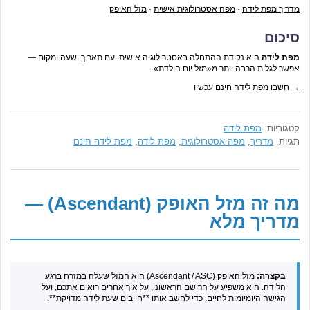
מדריך מפת לידה
·
מפה אסטרולוגית אישית
·
מזל האופק
סיכום
מפת לידה
היא נקודת ההתחלה באסטרולוגיה אישית. עם תאריך, שעה ומקום —
אפשר לגלות הרבה יותר מ«מזל יום הולדת».
→ חשבו מפת לידה חינם עכשיו
קטגוריות:
מפת לידה
תגיות:
מדריך
,
מפה אסטרולוגית
,
מפת לידה
,
מפת לידה חינם
מה זה מזל האופק (Ascendant) —
מדריך מלא
בקצרה:
מזל האופק (Ascendant / ASC) הוא המזל שעלה במזרח ברגע
הלידה. הוא משפיע על הרושם הראשוני, על איך אחרים רואים אתכם, ועל
הגישה היומיומית לחיים. כדי לחשב אותו **חייבים שעת לידה מדויקת**.