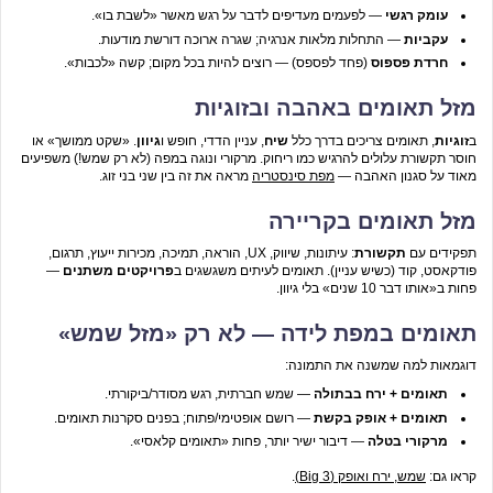
עומק רגשי
— לפעמים מעדיפים לדבר על רגש מאשר «לשבת בו».
עקביות
— התחלות מלאות אנרגיה; שגרה ארוכה דורשת מודעות.
חרדת פספוס
(פחד לפספס) — רוצים להיות בכל מקום; קשה «לכבות».
מזל תאומים באהבה ובזוגיות
ב
זוגיות
, תאומים צריכים בדרך כלל
שיח
, עניין הדדי, חופש ו
גיוון
. «שקט ממושך» או
חוסר תקשורת עלולים להרגיש כמו ריחוק. מרקורי ונוגה במפה (לא רק שמש!) משפיעים
מאוד על סגנון האהבה —
מפת סינסטריה
מראה את זה בין שני בני זוג.
מזל תאומים בקריירה
תפקידים עם
תקשורת
: עיתונות, שיווק, UX, הוראה, תמיכה, מכירות ייעוץ, תרגום,
פודקאסט, קוד (כשיש עניין). תאומים לעיתים משגשגים ב
פרויקטים משתנים
—
פחות ב«אותו דבר 10 שנים» בלי גיוון.
תאומים במפת לידה — לא רק «מזל שמש»
דוגמאות למה שמשנה את התמונה:
תאומים + ירח בבתולה
— שמש חברתית, רגש מסודר/ביקורתי.
תאומים + אופק בקשת
— רושם אופטימי/פתוח; בפנים סקרנות תאומים.
מרקורי בטלה
— דיבור ישיר יותר, פחות «תאומים קלאסי».
קראו גם:
שמש, ירח ואופק (Big 3)
.