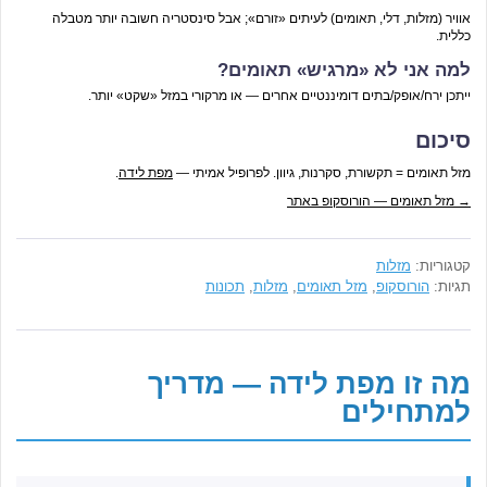
אוויר (מזלות, דלי, תאומים) לעיתים «זורם»; אבל סינסטריה חשובה יותר מטבלה
כללית.
למה אני לא «מרגיש» תאומים?
ייתכן ירח/אופק/בתים דומיננטיים אחרים — או מרקורי במזל «שקט» יותר.
סיכום
מזל תאומים = תקשורת, סקרנות, גיוון. לפרופיל אמיתי —
מפת לידה
.
→ מזל תאומים — הורוסקופ באתר
קטגוריות:
מזלות
תגיות:
הורוסקופ
,
מזל תאומים
,
מזלות
,
תכונות
מה זו מפת לידה — מדריך
למתחילים