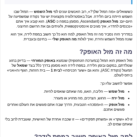
כששואלים «מה המזל שלך?», רוב האנשים עונים לפי
מזל השמש
— המזל שבו
השמש הייתה ביום הלידה. אבל באסטרולוגיה מקצועית יש עוד נקודה שמשפיעה על
היום-יום:
מזל האופק
(Ascendant, מסומן במפה כ-
ASC
). הוא קובע איך אתם
«נכנסים לחדר», איך מגיבים אינסטינקטивית, ולעיתים גם את הרושם החיצוני.
במדריך הזה נסביר מה זה מזל האופק, למה הוא כל כך חשוב במפת לידה, איך הוא
שונה ממזל השמש והירח, ואיך לגלות
מה האופק שלי
— בחינם ובעברית.
מה זה מזל האופק?
מזל האופק הוא המזל (במערכת הטропית) שנמצא
באופק המזרחי
— בדיוק ברגע
שנולדתם, במקום ובזמן הלידה. במפת לידה הוא מסומן בדרך כלל בצד
שמאל
של
המעגל (נקודת ASC), והוא גם «שער הכניסה» ל
בית 1
— בית הזהות, הגוף וה«אני»
ביחס לעולם.
אפשר לחשוב עליו כך:
מזל שמש
— הליבה, האגו, מה שאתם שואפים להיות.
מזל ירח
— הרגש, הצרכים, מה מרגיע או מעורר.
מזל אופק
— ה«מסכה» הטבעית, הדרך שבה אתם פוגשים את העולם ואחרים
פוגשים אתכם.
זו לא «שקר» או «משחק תפקידים» — זו שכבה אחרת של האישיות, שעובדת לרוב בלי
שאתם שמים לב.
למה מזל האופק חשוב במפת לידה?