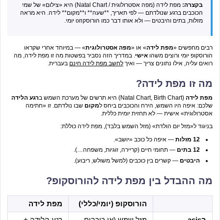
בקצרה:
מפת לידה (מפה אסטרולוגית / Natal Chart) היא «צילום» של שמי
הכוכבים ברגע שנולדתם — לפי תאריך, **שעה** ו**מקום** לידה. היא מראה
מזלות, בתים והיבטים — ולא אותו דבר כמו הורוסקоп יומי.
רבים מחפשים «
מפת לידה
» או «
מפה אסטרולוגית
» — במיוחד אחרי שקראו
הורוסקופ יומי ורוצים משהו
אישי
. במדריך הזה נסביר בפשטות מה זו מפת לידה, מה
רואים עליה, אילו נתונים צריך — ואיך
לחשב מפת לידה חינם
בעברית.
מה זו מפת לידה?
מפת לידה
(Natal Chart, Birth Chart) היא תרשים של מערכת השמש ב
רגע הלידה
שלכם: איפה היו השמש, הירח והכוכבים ביחס ל
מקום
שבו נולדתם. זו «חתימה
אסטרולוגית» אישית — לא תחזית יומית כללית.
בניגוד ל«מזל יום הולדת» (מזל השמש בלבד), מפת לידה כוללת:
12 מזלות
— איפה כל כוכב «יושב».
12 בתים
— תחומי חיים (קריירה, זוגיות, משפחה…).
היבטים
— קשרים בין כוכבים (למשל משולש, ריבוע).
מה ההבדל בין מפת לידה להורוסקופ?
הורוסקופ (יומי/כללי)
מפת לידה
בasis
מזל שמש (או כוכבים
רגע הלידה +