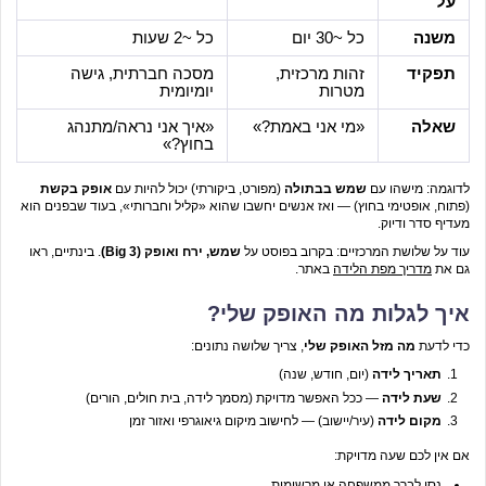
על
משנה
כל ~30 יום
כל ~2 שעות
תפקיד
זהות מרכזית,
מסכה חברתית, גישה
מטרות
יומיומית
שאלה
«מי אני באמת?»
«איך אני נראה/מתנהג
בחוץ?»
לדוגמה: מישהו עם
שמש בבתולה
(מפורט, ביקורתי) יכול להיות עם
אופק בקשת
(פתוח, אופטימי בחוץ) — ואז אנשים יחשבו שהוא «קליל וחברותי», בעוד שבפנים הוא
מעדיף סדר ודיוק.
עוד על שלושת המרכזיים: בקרוב בפוסט על
שמש, ירח ואופק (Big 3)
. בינתיים, ראו
גם את
מדריך מפת הלידה
באתר.
איך לגלות מה האופק שלי?
כדי לדעת
מה מזל האופק שלי
, צריך שלושה נתונים:
תאריך לידה
(יום, חודש, שנה)
שעת לידה
— ככל האפשר מדויקת (מסמך לידה, בית חולים, הורים)
מקום לידה
(עיר/יישוב) — לחישוב מיקום גיאוגרפי ואזור זמן
אם אין לכם שעה מדויקת:
נסו לברר ממשפחה או מרשומות.