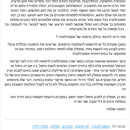
האנרגיה התשוקה, ההתלהבות, מחיובות האדם כלפי דבר מסויים ואת חוש הראיה,
יסוד הרוח מייצג את החשיבה, ההתפתחות הקוגנטיבית, יכולת הלמידה וחוש הריח,
יסוד העפר מייצג את הגוף הגשמי הפיזי, החלבוני וכן את חוש המישוש, ויסוד המים
מייצג את עולם הרגש, ההסתגלות לתמורות ושינויים וכן את חוש הטעם. כמו כן, כמו
אסטרולוגיה בכל נושא אחר אנחנו מכוונים את אותם אלמנטים כלפי כוכבים ומזלות
מסוימים כך שטלה הוא המזל שנקשר לאזור הראש, שור נקשר לצוואר, גדי לעצמות, וכו’
, ככה ממופה כל גוף האדם על מערכותיו.
מתי כדאי להיעזר בחלק הרפואי של אסטרולוגיה ?
כמובן שקודם כל יש להישמע להמלצות הרופאים, שרואים את התמונה הכללית ובעלי
ניסיון לקבוע מה לעשות ומתי, ומומלץ שלא לסתור החלטת רופא, במיוחד אם זה
מתעקש, על בסיס תחזית אסטרולוגית.
עיקר השימוש שנעשה אנחנו בקשר שבין אסטרולוגיה לרפואה לא יהיה לגבי קביעת
הטיפול המתאים אלא כלפי בחירת תאריך מתאים לאותו טיפול, בין אם זה ניתוח או
טיפול רפואי קריטי אחר. ישנם משתנים רבים שיילקחו בחשבון שאנו באים לקבוע עניין
מסוג זה. לדוגמא מומלץ לא לעשות ניתוח בחמשת הימים הראשונים והאחרונים של כל
חודש, מה שנקרא גם “מולד הירח” או כאשר מרקורי נמצא בנסיגה, דבר שלו מיוחסים
הרבה השפעות שליליות בכל מיני תחומים ובכללי לא כדאי לקבל החלטות חשובות בזמן
זה.
כמו כן, מומלץ כן לתכנן טיפול רפואי חשוב במצבים כדוגמת תקופות בהם הירח הוא
במזלות היציבים דלי עקרב שור ואריה.
רפואה שלמה
קטגוריות:
אסטרולוגיה
,
הורוסקופ
,
כוכבים
,
מזלות
,
מפת לידה