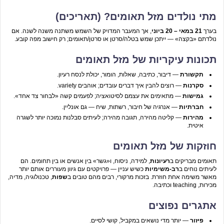
מתי נולדים מזל תאומים? (תאריכים)
בערך
21 במאי – 20 ביוני
, אך המעבר המדויק של השמש משתנה משנה לשנה. אם
נולדתם «בקצה» — ייתכן שמש בטלה/סרטן או סרטן/תאומים; רק חישוב מפה קובע.
תכונות עיקריות של מזל תאומים
תקשורת
— דיבור, כתיבה, שאלות, הומור, יכולת לנסח רעיון.
סקרנות
— רוצים להבין איך דברים עובדים; אוהבים variety.
גמישות
— מתאימים את עצמם לסיטואציה; לפעמים קשה «לבחור צד אחד».
חברתיות
— אנרגיה של חיבור, רשתות, שיח — גם אונליין.
מהירות
— קליטה מהירה, תגובה מהירה; לעיתים סבלנות נמוכה יותר לשגרה
איטית.
חוזקות של מזל תאומים
תאומים מבריקים ב
רעיונות
, למידה, ניסוח, ו«גשר» בין אנשים או בין תחומים. הם
לעיתים נוחים ב
רב-משימיות
כשיש עניין — פרויקטים עם גיוון מעוררים אותם יותר
מאשר משימה אחת חוזרת. בזכות מרקורי, רבים מהם טובים ב
שפות
, טכנולוגיה, מדיה,
מכירות, teaching וכתיבה.
אתגרים נפוצים
פיזור
— יותר מדי נושאים במקביל, קושי לסיים.