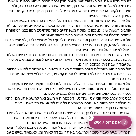
בני מזל טלה מאופיינים כאנשים שמשקיעים חלק נרחב מרצם בענייני כספים. אנשים
עם נטייה לגלגל סכומים גבוהים של כסף, שרואים את העיסוק הזה כהרפתקה, ולא
מפחדים לקחת החלטות פיננסיות שנראה כי יכול להיות בהן סיכון . כמו כן קיימת נטייה
לשיתוף פעולה בענייני כספים
מזל שור נוטים לרכושנות , וזהירות כאשר מדובר על כספים. כסף מאוד מעסיק אותם,
מועדפת התקדמות איטית ובטוחה, תוך כדי השקעה באפיקים סולידיים ופרקטיים, ולא
אוהבים לעשות שינויים. כמו כן, מזלות משפחתיים כשור משקיעים המון בבני המשפחה
ועתידם הכלכלי של ילדיהם יהיה פעמים רבות בראש מעייניהם.
מזל תאומים עם טבעו הסקרן והחוקר, מתייחס לכסף כאל אמצעי בלבד, לא יוצא מגדרו
על מנת להשיגו, אך תמיד יעדיף כי יימצא מספיק בסביבה. לעיתים נטייה לחוסר ארגון
וניהול לא יסודי של העניינים הפיננסיים.
בני מזל אריה אוהבים את החיים הטובים, נהנתנים, ואוהבי עמדות כוח, יודעים מעולה
לעשות שימוש בכסף לצורך השגת מטרות אלה, לרוב יעדיפו לעבוד כעצמאיים או סוג
של עבודה שבה ניתן למקסם רווחים.
מזל בתולה הוא מהמזלות היותר מחושבים בענייני כספים, לא ממהרים להוציא כספים
על דברים שנראים להם כלא נחוצים. לפעמים קמצנים, בעיקר כלפי עצמיהם. יעדיפו
עבודה בטוחה.
מזל מאזניים הם הססנים שמודבר על קבלת החלטות לטווח הקצר. יעדיפו השקעות
באפיקים סולידיים וארוכי טווח . יש להם נטייה לשוויוניות ויחד עם יחסם היחסית פושר
לכסף לא יכנסו לוויכוחים ועימותים עם הזולת בענייני כספים.
לבני מזל עקרב כסף הוא עניין עקרוני, יודע כמה הוא חשוב ואיך להשיג אותו. הם יילחמו
על הצלחה בכל מחיר ולא ייחסכו במאמצים על מנת להשיג את מבוקשם, יודעים
להשתמש בכסף להגשמת מטרותיהם.
קשת מתייחס בקלות דעת לכסף, הרבה פעמים נוטה להרחיק את המחשבה על עתידו
הכלכלי מתוך אמונה שהדברים יסתדרו. מזל קשת מאופיינים בנדיבות ואינם נוטים
☽
אסטרולוג אישי
להיות רכושניים כלפי כספם. לא מפחדים לעזוב עבודות. נטייה להימורים.
מזל גדי מאוד עצמאיים פיננסית, יסודיים ויודעים לתכנן היטב את מצבם הכלכלי הנוכחי
והעתידי. נטייה לעבוד כשכיר ולהישאר באותה עבודה לאורך זמן. לא מאוד גמישים עם