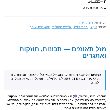
כן —
דוח Big 3
.
→ מה זו מפת לידה
קטגוריות:
מפת לידה
תגיות:
Big 3
,
מפת לידה
,
שלושת המזלות
,
שמש ירח ואופק
מזל תאומים — תכונות, חוזקות
ואתגרים
בקצרה:
מזל תאומים (Gemini) הוא מזל האוויר של התקשורת, סקרנות וגיוון.
תאריכי לידה: בערך 21.5–20.6. לפרופיל מלא — מפת לידה, לא רק «מזל יום
הולדת».
מזל תאומים
(Gemini,
) הוא המזל השלישי בגלגל — מזל
אוויר
, שליט:
מרקורי
(תקשורת, חשיבה, למידה). אם נולדתם בין סוף מאי לאמצע יוני, «מזל יום ההולדת»
שלכם הוא לרוב תאומים — אבל ב
מפת לידה
יש גם ירח, אופק, מרקורי ועוד, ולכן שני
תאומים יכולים להרגיש שונים לגמרי.