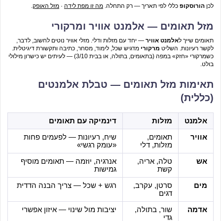
לכן
הורוסקופ
כללי לפי תאריך — רק התחלה.
מה זו מפת לידה
·
מזל האופק
.
מזל תאומים — אלמנט אוויר ומרקורי
תאומים שייך ל
אלמנט אוויר
— יחד עם מזלות ודלי. מזלי אוויר נוטים לחשוב, לדבר,
לקשר רעיונות. השליט
מרקורי
מדגיש שכל, לימוד, מסחר, כתיבה ותקשורת דיגיטלית.
כשמרקורי «חזק» במפה (בתאומים, בתולה, או בבית 3/10) — לעיתים יש כישרון מילולי
בולט.
תאימות מזל תאומים — טבלת אלמנטים
(כללית)
אלמנט
מזלות
דינמיקה עם תאומים
אוויר
תאומים,
שיח, רעיונות — לפעמים פחות
מזלות, דלי
«עומק רגשי»
אש
טלה, אריה,
אנרגיה, יוזמה — תאומים מוסיף
קשת
גמישות
מים
סרטן, עקרב,
רגש + שכל — צריך הבנה הדדית
דגים
אדמה
שור, בתולה,
יציבות מול שינוי — איזון אפשרי
גדי