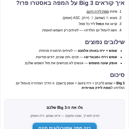
איך קוראים Big 3 על המפה באסטרו פרו?
פתחו
מפת לידה חינם
.
מצאו ☉ (שמש), ☽ (ירח), ASC (אופק).
קראו את
המזל
ליד כל סמל.
השוו ל«מזל יום הולדת» — לעיתים רק השמש תואמת.
שילובים נפוצים
שמש + ירח באותו אלמנט
— לעיתים הרמוניה פנימית.
שמש וירח «מנוגדים»
— פנים–חוץ שונים; דורש מודעות.
אופק שונה משמש
— אנשים לא מנחשים את מזל השמש שלכם.
סיכום
Big 3
= שמש (ליבה) + ירח (רגש) + אופק (רושם). זו הדרך המהירה מ«מזל יום
הולדת» ל
מפת לידה אמיתית
.
גלו את ה-Big 3 שלכם
הזינו תאריך, שעה ומקום — וראו שמש, ירח ואופק.
בנה מפה אסטרולוגית חינם