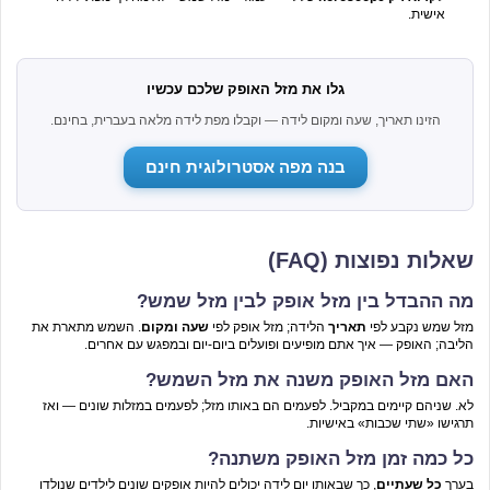
אישית.
גלו את מזל האופק שלכם עכשיו
הזינו תאריך, שעה ומקום לידה — וקבלו מפת לידה מלאה בעברית, בחינם.
בנה מפה אסטרולוגית חינם
שאלות נפוצות (FAQ)
מה ההבדל בין מזל אופק לבין מזל שמש?
מזל שמש נקבע לפי
תאריך
הלידה; מזל אופק לפי
שעה ומקום
. השמש מתארת את
הליבה; האופק — איך אתם מופיעים ופועלים ביום-יום ובמפגש עם אחרים.
האם מזל האופק משנה את מזל השמש?
לא. שניהם קיימים במקביל. לפעמים הם באותו מזל; לפעמים במזלות שונים — ואז
תרגישו «שתי שכבות» באישיות.
כל כמה זמן מזל האופק משתנה?
בערך
כל שעתיים
, כך שבאותו יום לידה יכולים להיות אופקים שונים לילדים שנולדו