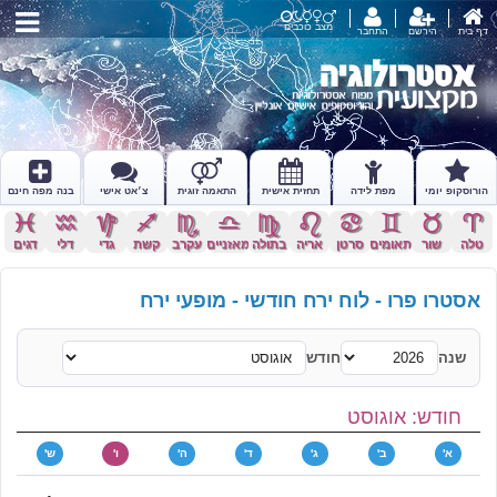
מצב כוכבים
דף בית
הירשם
התחבר
הורוסקופ יומי
מפת לידה
תחזית אישית
התאמה זוגית
צ׳אט אישי
בנה מפה חינם
c
x
z
l
k
j
h
g
f
d
s
a
טלה
שור
תאומים
סרטן
אריה
בתולה
מאזניים
עקרב
קשת
גדי
דלי
דגים
אסטרו פרו - לוח ירח חודשי - מופעי ירח
שנה
חודש
חודש: אוגוסט
א'
ב'
ג'
ד'
ה'
ו'
ש'