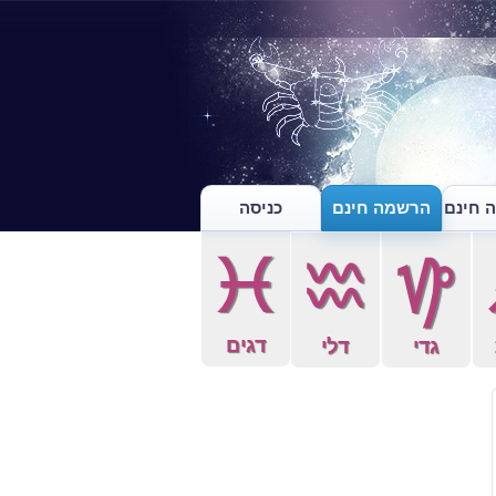
 חינם
הרשמה חינם
כניסה
c
x
z
דגים
גדי
דלי