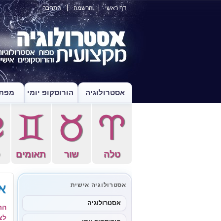
דף ראשי
הרשמה
התחבר
אסטרולוגיה
הורוסקופ יומי
מפת 
f
d
s
a
טלה
שור
תאומים
ס
א
אסטרולוגיה אישית
אסטרולוגיה
הר
לצ