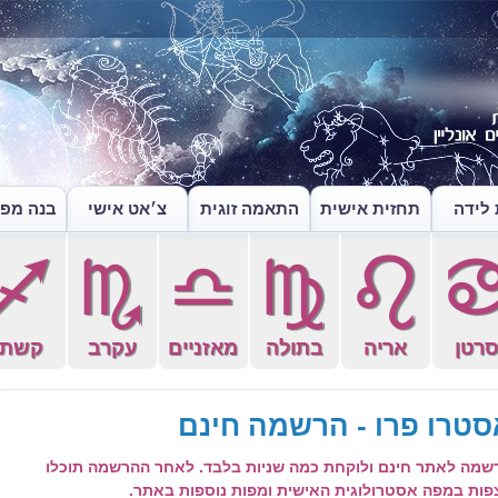
לידה
תחזית אישית
התאמה זוגית
צ׳אט אישי
בנה מפה
l
k
j
h
g
רטן
אריה
בתולה
מאזניים
עקרב
קשת
סטרו פרו - הרשמה חינם
שמה לאתר חינם ולוקחת כמה שניות בלבד. לאחר ההרשמה תוכלו
פות במפה אסטרולוגית האישית ומפות נוספות באתר.