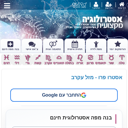
מצב כוכבים
דף בית
הירשם
התחבר
הורוסקופ יומי
מפת לידה
תחזית אישית
התאמה זוגית
צ׳אט אישי
בנה מפה חינם
c
x
z
l
k
j
h
g
f
d
s
a
טלה
שור
תאומים
סרטן
אריה
בתולה
מאזניים
עקרב
קשת
גדי
דלי
דגים
אסטרו פרו - מזל עקרב
התחבר עם Google
בנה מפה אסטרולוגית חינם