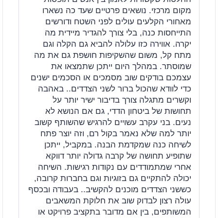
מקום מרכזי. נושאים פרטיים שעד כה נשארו
מאחורי הקלעים עולים לפני השטח ודורשים
התייחסות כנה, בלי צורך להגדיר מיידית מה
יקרה. אווירה כזו עלולה להביא גם הקלה וגם
מתח קל, משום שהשקיפות חושפת גם את מה
שמוסתר. במהלך היום ייתכן שתמצאו את
עצמכם בודקים שוב מסמכים או הסכמים ישנים
כדי לוודא שהכול ברור לשני הצדדים.. באהבה
וקשרים מתגלה צורך בדיבור ישיר יותר על
תחושות של ביטחון הדדי, גם אם הנושא לא
נעים. בני עקרב עשויים להרגיש שהשותף קשוב
יותר למה שלא נאמר בקול רם, וזה יוצר פתח
לשיחה כנה שמקדמת הבנה. במקביל, ייתכן
שתופיע תחושה של קרבה גדולה יותר דווקא
אחרי שמתמודדים עם נקודות רגישות. השיחה
יכולה להתקיים גם בזוגיות וגם בחברות קרובה,
כששני הצדדים מוכנים להקשיב.. בעבודה ובכסף
עולה רצון לבדוק שוב את חלוקת המשאבים
המשותפים, בין אם מדובר בתקציב פרויקט או