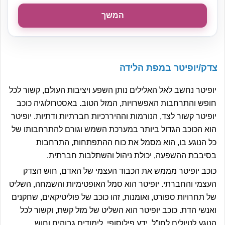
המשך
צדק/יופיטר במפת הלידה
יופיטר נחשב לאל האלילים נותן השפע ויציבות העולם, קשור לכל
חופש והתרחבות האפשרויות, המזל הטוב. באסטרולוגיה כוכב
יופיטר קשור לצד, הנורמות וההיררכיות חברתיות ודתיות. יופיטר
הוא הכוכב הגדול ביותר במערכת השמש וגורם להתרחבותו של
כל הנוגע בו, הוא מסמל את כוח ההתפתחות, התרחבות
בסיבבת ההשפעה, יכולת ניהול והשתלבות חברתית.
כוכב יופיטר מממש את הכבוד העצמי של האדם, חוש הצדק
העצמי והחברתי. יופיטר הוא סמל האופטימיות והשמחה, השליט
של תחרויות ספורט, ואומנות, זהו כוכב של פוליטיקאים, שחקנים
ואנשי הדת. כוכב יופיטר הוא השליט של מזל קשת, וקשור לכל
הנוגע לטיולים לחו”ל, ידע פילוסופי, לימודים גבוהים וחוש