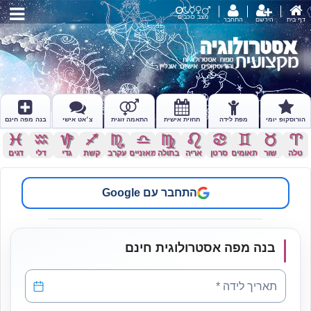
מצב כוכבים
דף בית
הירשם
התחבר
הורוסקופ יומי
מפת לידה
תחזית אישית
התאמה זוגית
צ׳אט אישי
בנה מפה חינם
c
x
z
l
k
j
h
g
f
d
s
a
טלה
שור
תאומים
סרטן
אריה
בתולה
מאזניים
עקרב
קשת
גדי
דלי
דגים
התחבר עם Google
בנה מפה אסטרולוגית חינם
תאריך לידה
*
תאריך לידה *