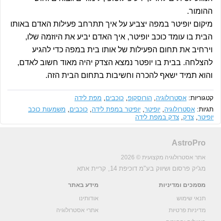
ההומור.
מיקום יופיטר במפה יצביע על איך תתרחב פעילות האדם באותו
הבית בו עומד כוכב יופיטר, איך האדם יביע את היוזמה שלו,
וירחיב את תחום הפעילות של אותו בית במפה כדי להגיע
להצלחה. בבית בו יופטר נמצא הצדק יהיה מאוד חשוב לאדם,
והוא תמיד ישאף להכרה וחשיבות בתחום הבית הזה.
קטגוריות:
אסטרולוגיה
,
הורוסקופ
,
כוכבים
,
מפת לידה
תגיות:
אסטרולוגיה
,
יופיטר
,
יופיטר במפת לידה
,
כוכבים
,
משמעות כוכב
יופיטר
,
צדק
,
צדק במפת לידה
AstroPro
אתר אסטרולוגיה מקצועית © 2026
מג'יק פרסום ושיווק בע"מ
דוכיפת 14, קריית אתא
מסמכים ומדיניות
מידע באתר
תנאי שימוש
אודותינו
מדיניות פרטיות
אתרי אסטרולוגיה