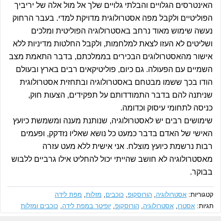
האינטרסים הגלויים והבלתי גלויים שלך אל מול אלה של יריביך
הפוליטיים ולקבל מפה אסטרולוגית מדויקת למדי. בעבר הרחוק
נעשה שימוש מאוד נרחב באסטרולוגיה הפוליטית ומלכים
ושליטים לא העזו לצאת למלחמות, ולקבל החלטות מדיניות ללא
אישור מהאסטרולוגים הבכירים בממלכתם, בדבר התאמת מצב
השמיים עם הפעולה. גם כיום, פוליטיקאים רבים בארץ ובעולם
הודו בכך ששמו מבטחם באסטרולוגיה ובתחזית אסטרולוגית
שניתנה להם בדבר התמודדותם על תפקידים, הצעות חוק,
כניסה לתחומי עיסוק וכדומה.
שימושים רבים יש לאסטרולוגיה, שנותנת מענה ומשמשת כיועץ
האישי של האדם בדבר כמעט כל נושא שאליו נזדקק, ופעמים
רבות נרשמת כיועץ מוצלח. אני אישית ללא מעט עזרה
מאסטרולוגיה לא חושב שהייתי יכול להחליט אילו גרביים ללבוש
בבוקר.
קטגוריות:
אסטרולוגיה
,
הורוסקופ
,
כוכבים
,
מזלות
,
מפת לידה
תגיות:
אסטרו
,
אסטרולוגיה
,
הורוסקופ
,
יופיטר במפת לידה
,
כוכבים ומזלות