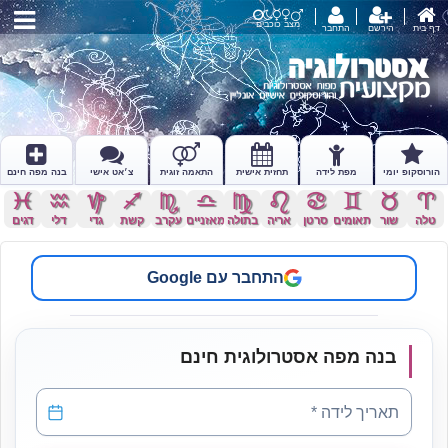
מצב כוכבים
דף בית
הירשם
התחבר
הורוסקופ יומי
מפת לידה
תחזית אישית
התאמה זוגית
צ׳אט אישי
בנה מפה חינם
c
x
z
l
k
j
h
g
f
d
s
a
טלה
שור
תאומים
סרטן
אריה
בתולה
מאזניים
עקרב
קשת
גדי
דלי
דגים
התחבר עם Google
בנה מפה אסטרולוגית חינם
תאריך לידה
*
תאריך לידה *