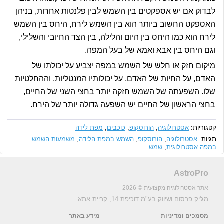
לבדוק אם יש אספקטים בין השמש לבין פלנטות אחרות, בניהן
האספקט החשוב ביותר הוא בין השמש לירח, היחס בין השמש
לירח הוא כמו היחס בין היום והלילה, בין הצד החיובי והשלילי,
וגם היחס בין אבא ואמא של בעל המפה.
מיקום חזק או חלש של השמש במפה יצביע על יכולתו של
האדם, על החיות של האדם, על יכולותיו המנטליות, וההחלטיות
שלו. השפעתה של השמש חזקה יותר בחצי השני של החיים,
בחצי הראשון של החיים יש השפעה גדולה יותר של הירח.
קטגוריות:
אסטרולוגיה
,
הורוסקופ
,
כוכבים
,
מפת לידה
תגיות:
אסטרולוגיה
,
הורוסקופ
,
השמש במפת הלידה
,
משמעות השמש
במפה אסטרולוגית
,
שמש
AstroPro
אתר אסטרולוגיה מקצועית © 2026
מג'יק פרסום ושיווק בע"מ
דוכיפת 14, קריית אתא
מסמכים ומדיניות
מידע באתר