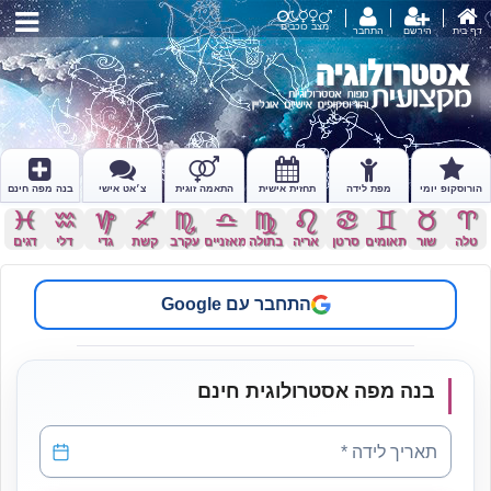
מצב כוכבים
דף בית
הירשם
התחבר
הורוסקופ יומי
מפת לידה
תחזית אישית
התאמה זוגית
צ׳אט אישי
בנה מפה חינם
c
x
z
l
k
j
h
g
f
d
s
a
טלה
שור
תאומים
סרטן
אריה
בתולה
מאזניים
עקרב
קשת
גדי
דלי
דגים
התחבר עם Google
בנה מפה אסטרולוגית חינם
תאריך לידה
*
תאריך לידה *