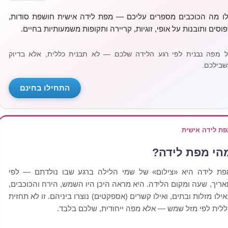
לו מה הכוכבים מספרים עליכם — מפת לידה אישית חושפת סודות,
פוסים ותובנות על אופי, זוגיות, קריירה ותקופות משמעותיות בחיים.
ל מפה נבנית לפי רגע הלידה שלכם — לא תבנית כללית, אלא בדיוק
שבילכם.
התחילו בחינם
פת לידה אישית
הי מפת לידה?
פת לידה היא «צילום» של שמי הלילה ברגע שבו נולדתם — לפי
אריך, שעה ומקום הלידה. היא מראה היכן היו השמש, הירח והכוכבים,
אילו מזלות ובתים, ואילו קשרים (אספקטים) נוצרו ביניהם. זו לא תחזית
ללית לפי מזל שמש — אלא מפה ייחודית, שלכם בלבד.