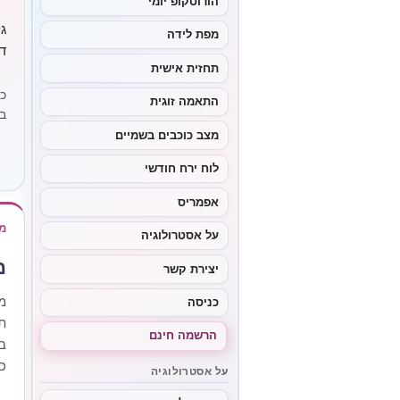
הורוסקופ יומי
ג
מפת לידה
ד
תחזית אישית
כ
התאמה זוגית
ב
מצב כוכבים בשמיים
לוח ירח חודשי
אפמריס
מ
על אסטרולוגיה
מ
יצירת קשר
מ
כניסה
ת
הרשמה חינם
ב
כ
על אסטרולוגיה