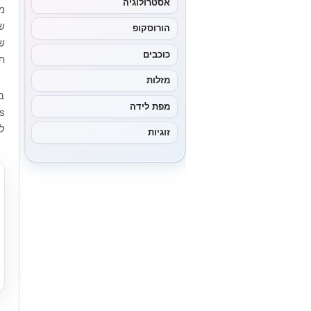
אסטרולוגיה
מ
ש
הורוסקופ
ש
כוכבים
ת
מזלות
מפת לידה
ל
זוגיות