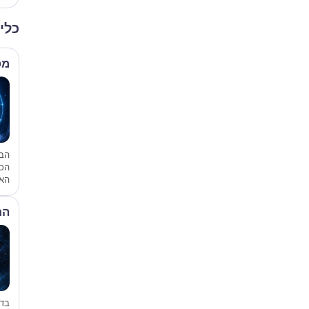
כלי
מפ
הבס
הכ
האי
הת
בד