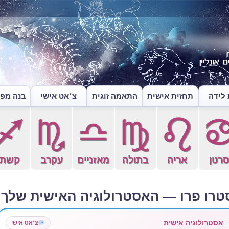
לידה
תחזית אישית
התאמה זוגית
צ׳אט אישי
בנה מפה
l
k
j
h
g
רטן
אריה
בתולה
מאזניים
עקרב
קשת
טרו פרו — האסטרולוגיה האישית שלך
אסטרולוגיה אישית
צ׳אט אישי