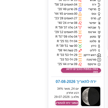
שמש
15 אריה 03' 58"
ירח
04 תאומים 18' 58"
מרקורי
26 סרטן 49' 20"
ונוס
00 מאזניים 45' 44"
מרס
27 תאומים 28' 23"
יופיטר
08 אריה 24' 40"
שבתאי
14 טלה 37' 59" R
אורנוס
05 תאומים 12' 29"
נפטון
04 טלה 09' 57" R
פלוטו
04 דלי 01' 25" R
כירון
00 שור 51' 39" R
ליליט
25 קשת 44' 08"
ראש דרקון
29 דלי 53' 33" R
פורטונה
29 דלי 53' 33"
וורטקס
09 אריה 44' 25"
צפה במפת כוכבים לרגע
הזה
ירח לתאריך 07-08-2026
יום 24, מואר 34%
רבע אחרון
מלא ב: 29-07-2026
מופעי ירח להחודש