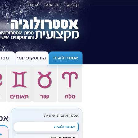
דף ראשי
הרשמה
התחבר
אסטרולוגיה
הורוסקופ יומי
מפת 
f
d
s
a
טלה
שור
תאומים
ס
אס
אסטרולוגיה אישית
אסטרולוגיה
✦