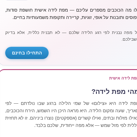
לו מה הכוכבים מספרים עליכם — מפת לידה אישית חושפת סודות,
פוסים ותובנות על אופי, זוגיות, קריירה ותקופות משמעותיות בחיים.
ל מפה נבנית לפי רגע הלידה שלכם — לא תבנית כללית, אלא בדיוק
שבילכם.
התחילו בחינם
פת לידה אישית
הי מפת לידה?
פת לידה היא «צילום» של שמי הלילה ברגע שבו נולדתם — לפי
אריך, שעה ומקום הלידה. היא מראה היכן היו השמש, הירח והכוכבים,
אילו מזלות ובתים, ואילו קשרים (אספקטים) נוצרו ביניהם. זו לא תחזית
ללית לפי מזל שמש — אלא מפה ייחודית, שלכם בלבד.