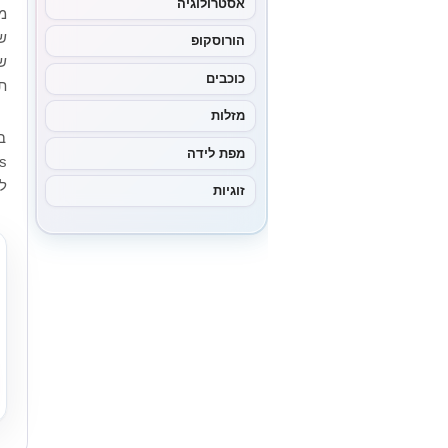
אסטרולוגיה
מ
ש
הורוסקופ
ש
כוכבים
ת
מזלות
מפת לידה
ל
זוגיות