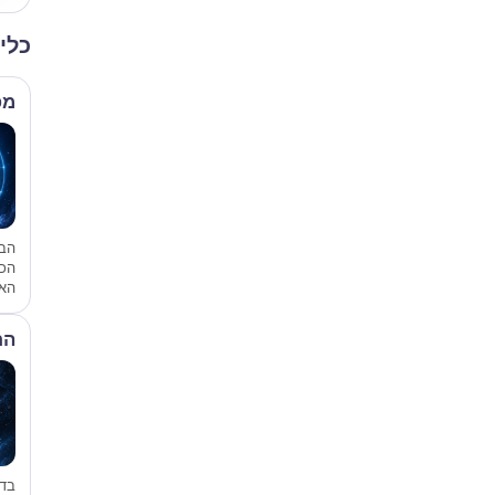
כלי
מפ
הבס
הכ
האי
הת
בד