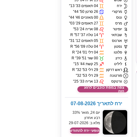
שמש
15 אריה 04' 55"
ירח
04 תאומים 33' 13"
מרקורי
26 סרטן 50' 44"
ונוס
00 מאזניים 46' 44"
מרס
27 תאומים 29' 03"
יופיטר
08 אריה 24' 53"
שבתאי
14 טלה 37' 57" R
אורנוס
05 תאומים 12' 31"
נפטון
04 טלה 09' 56" R
פלוטו
04 דלי 01' 24" R
כירון
00 שור 51' 39" R
ליליט
25 קשת 44' 15"
ראש דרקון
29 דלי 53' 32" R
פורטונה
29 דלי 53' 32"
וורטקס
13 אריה 33' 25"
צפה במפת כוכבים לרגע
הזה
ירח לתאריך 07-08-2026
יום 24, מואר 33%
רבע אחרון
מלא ב: 29-07-2026
מופעי ירח להחודש