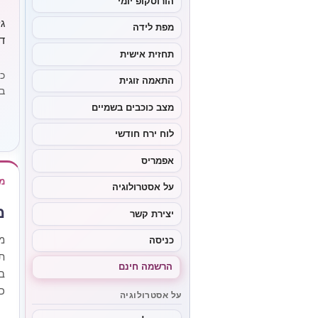
הורוסקופ יומי
ג
מפת לידה
ד
תחזית אישית
כ
התאמה זוגית
ב
מצב כוכבים בשמיים
לוח ירח חודשי
אפמריס
מ
על אסטרולוגיה
מ
יצירת קשר
מ
כניסה
ת
הרשמה חינם
ב
כ
על אסטרולוגיה