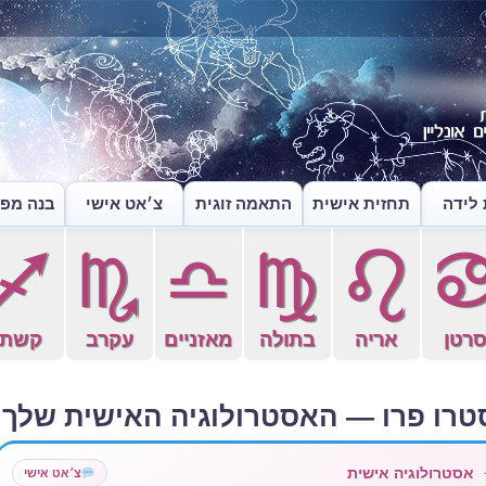
לידה
תחזית אישית
התאמה זוגית
צ׳אט אישי
בנה מפה
l
k
j
h
g
רטן
אריה
בתולה
מאזניים
עקרב
קשת
טרו פרו — האסטרולוגיה האישית שלך
אסטרולוגיה אישית
צ׳אט אישי