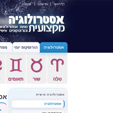
דף ראשי
הרשמה
התחבר
אסטרולוגיה
הורוסקופ יומי
מפת 
f
d
s
a
טלה
שור
תאומים
ס
אס
אסטרולוגיה אישית
אסטרולוגיה
✦