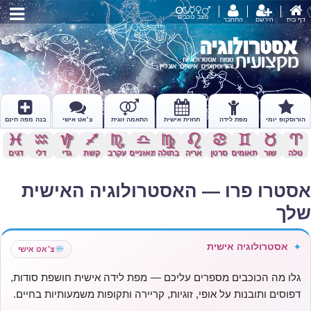
מצב כוכבים
דף בית
הירשם
התחבר
הורוסקופ יומי
מפת לידה
תחזית אישית
התאמה זוגית
צ׳אט אישי
בנה מפה חינם
c
x
z
l
k
j
h
g
f
d
s
a
טלה
שור
תאומים
סרטן
אריה
בתולה
מאזניים
עקרב
קשת
גדי
דלי
דגים
אסטרו פרו — האסטרולוגיה האישית
שלך
אסטרולוגיה אישית
✦
צ׳אט אישי
גלו מה הכוכבים מספרים עליכם — מפת לידה אישית חושפת סודות,
דפוסים ותובנות על אופי, זוגיות, קריירה ותקופות משמעותיות בחיים.