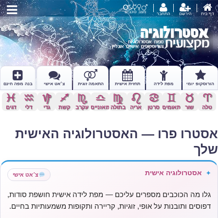
מצב כוכבים
דף בית
הירשם
התחבר
הורוסקופ יומי
מפת לידה
תחזית אישית
התאמה זוגית
צ׳אט אישי
בנה מפה חינם
c
x
z
l
k
j
h
g
f
d
s
a
טלה
שור
תאומים
סרטן
אריה
בתולה
מאזניים
עקרב
קשת
גדי
דלי
דגים
אסטרו פרו — האסטרולוגיה האישית
שלך
אסטרולוגיה אישית
✦
צ׳אט אישי
גלו מה הכוכבים מספרים עליכם — מפת לידה אישית חושפת סודות,
דפוסים ותובנות על אופי, זוגיות, קריירה ותקופות משמעותיות בחיים.