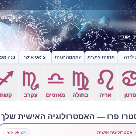
לידה
תחזית אישית
התאמה זוגית
צ׳אט אישי
בנה מפה
l
k
j
h
g
רטן
אריה
בתולה
מאזניים
עקרב
קשת
טרו פרו — האסטרולוגיה האישית שלך
אסטרולוגיה אישית
צ׳אט אישי