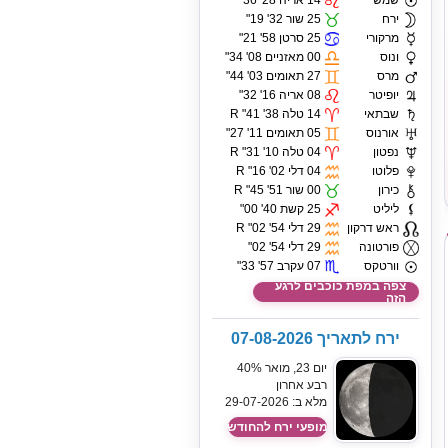
שמש
14 אריה 28' 36"
ירח
25 שור 32' 19"
מרקורי
25 סרטן 58' 21"
ונוס
00 מאזניים 08' 34"
מרס
27 תאומים 03' 44"
יופיטר
08 אריה 16' 32"
שבתאי
14 טלה 38' 41" R
אורנוס
05 תאומים 11' 27"
נפטון
04 טלה 10' 31" R
פלוטו
04 דלי 02' 16" R
כירון
00 שור 51' 45" R
ליליט
25 קשת 40' 00"
ראש דרקון
29 דלי 54' 02" R
פורטונה
29 דלי 54' 02"
וורטקס
07 עקרב 57' 33"
צפה במפת כוכבים לרגע
הזה
ירח לתאריך 07-08-2026
יום 23, מואר 40%
רבע אחרון
מלא ב: 29-07-2026
מופעי ירח להחודש