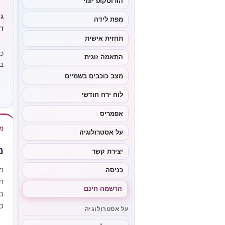
הורוסקופ יומי
ג
מפת לידה
ד
תחזית אישית
כ
התאמה זוגית
ב
מצב כוכבים בשמיים
לוח ירח חודשי
אפמריס
מ
על אסטרולוגיה
מ
יצירת קשר
מ
כניסה
ת
הרשמה חינם
ב
כ
על אסטרולוגיה