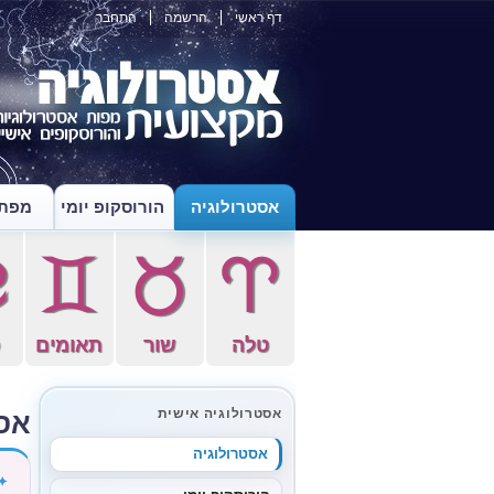
דף ראשי
הרשמה
התחבר
אסטרולוגיה
הורוסקופ יומי
מפת 
f
d
s
a
טלה
שור
תאומים
ס
אס
אסטרולוגיה אישית
אסטרולוגיה
✦