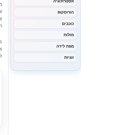
אסטרולוגיה
מ
ש
הורוסקופ
ש
כוכבים
ת
מזלות
מפת לידה
ל
זוגיות