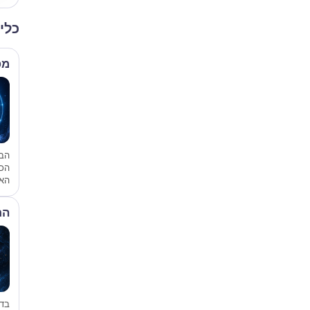
כלי
מפ
הבס
הכ
האי
הת
בד