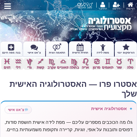
מצב כוכבים
דף בית
הירשם
התחבר
הורוסקופ יומי
מפת לידה
תחזית אישית
התאמה זוגית
צ׳אט אישי
בנה מפה חינם
c
x
z
l
k
j
h
g
f
d
s
a
טלה
שור
תאומים
סרטן
אריה
בתולה
מאזניים
עקרב
קשת
גדי
דלי
דגים
אסטרו פרו — האסטרולוגיה האישית
שלך
אסטרולוגיה אישית
✦
צ׳אט אישי
גלו מה הכוכבים מספרים עליכם — מפת לידה אישית חושפת סודות,
דפוסים ותובנות על אופי, זוגיות, קריירה ותקופות משמעותיות בחיים.