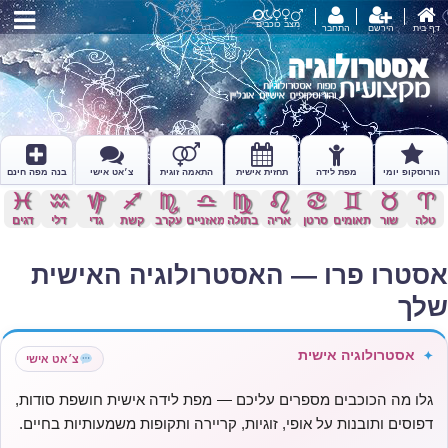
מצב כוכבים
דף בית
הירשם
התחבר
הורוסקופ יומי
מפת לידה
תחזית אישית
התאמה זוגית
צ׳אט אישי
בנה מפה חינם
c
x
z
l
k
j
h
g
f
d
s
a
טלה
שור
תאומים
סרטן
אריה
בתולה
מאזניים
עקרב
קשת
גדי
דלי
דגים
אסטרו פרו — האסטרולוגיה האישית
שלך
אסטרולוגיה אישית
✦
צ׳אט אישי
גלו מה הכוכבים מספרים עליכם — מפת לידה אישית חושפת סודות,
דפוסים ותובנות על אופי, זוגיות, קריירה ותקופות משמעותיות בחיים.