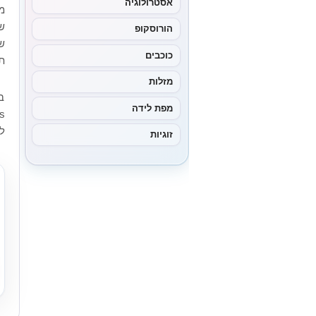
אסטרולוגיה
מ
ש
הורוסקופ
ש
כוכבים
ת
מזלות
מפת לידה
ל
זוגיות