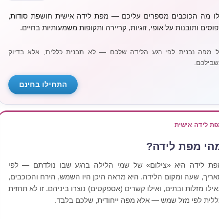
לו מה הכוכבים מספרים עליכם — מפת לידה אישית חושפת סודות,
פוסים ותובנות על אופי, זוגיות, קריירה ותקופות משמעותיות בחיים.
ל מפה נבנית לפי רגע הלידה שלכם — לא תבנית כללית, אלא בדיוק
שבילכם.
התחילו בחינם
פת לידה אישית
הי מפת לידה?
פת לידה היא «צילום» של שמי הלילה ברגע שבו נולדתם — לפי
אריך, שעה ומקום הלידה. היא מראה היכן היו השמש, הירח והכוכבים,
אילו מזלות ובתים, ואילו קשרים (אספקטים) נוצרו ביניהם. זו לא תחזית
ללית לפי מזל שמש — אלא מפה ייחודית, שלכם בלבד.