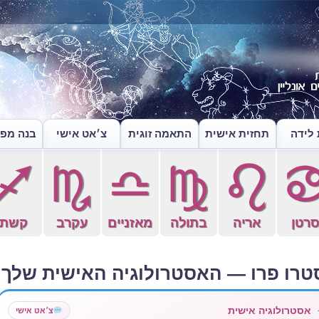
לידה
תחזית אישית
התאמה זוגית
צ׳אט אישי
בנה מפה
l
k
j
h
g
רטן
אריה
בתולה
מאזניים
עקרב
קשת
טרו פרו — האסטרולוגיה האישית שלך
אסטרולוגיה אישית
צ׳אט אישי