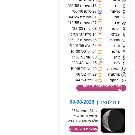
שמש
15 אריה 42' 29"
ירח
13 תאומים 58' 55"
מרקורי
27 סרטן 46' 60"
ונוס
01 מאזניים 26' 04"
מרס
27 תאומים 55' 12"
יופיטר
08 אריה 33' 32"
שבתאי
14 טלה 37' 09" R
אורנוס
05 תאומים 13' 36"
נפטון
04 טלה 09' 19" R
פלוטו
04 דלי 00' 30" R
כירון
00 שור 51' 30" R
ליליט
25 קשת 48' 38"
ראש דרקון
29 דלי 52' 46" R
פורטונה
29 דלי 52' 46"
וורטקס
09 דלי 59' 44"
צפה במפת כוכבים לרגע
הזה
ירח לתאריך 08-08-2026
יום 24, מואר 26%
חרמש נחסר שני
מלא ב: 29-07-2026
מופעי ירח להחודש