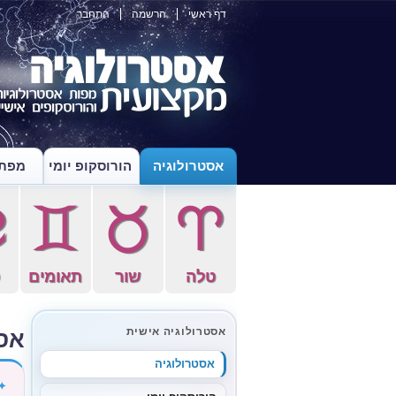
דף ראשי
הרשמה
התחבר
אסטרולוגיה
הורוסקופ יומי
מפת 
f
d
s
a
טלה
שור
תאומים
ס
אס
אסטרולוגיה אישית
אסטרולוגיה
✦