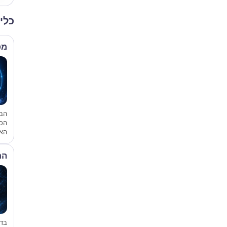
כלי
מפ
הבס
הכ
האי
הת
בד