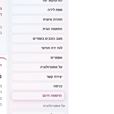
הורוסקופ יומי
ג
מפת לידה
ד
תחזית אישית
כ
התאמה זוגית
ב
מצב כוכבים בשמיים
לוח ירח חודשי
אפמריס
מ
על אסטרולוגיה
מ
יצירת קשר
מ
כניסה
ת
הרשמה חינם
ב
כ
על אסטרולוגיה