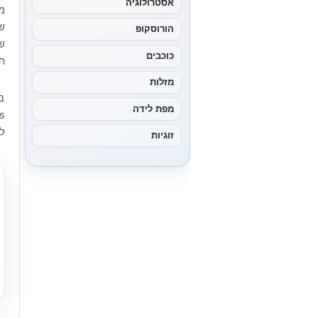
אסטרולוגיה
מ
ש
הורוסקופ
ש
כוכבים
ת
מזלות
מפת לידה
ל
זוגיות