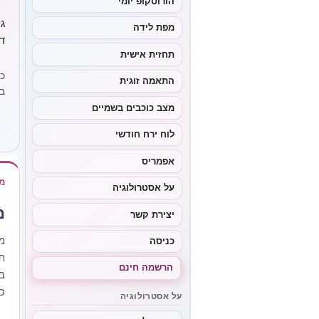
הורוסקופ יומי
ג
מפת לידה
ד
תחזית אישית
כ
התאמה זוגית
ב
מצב כוכבים בשמיים
לוח ירח חודשי
אפמריס
מ
על אסטרולוגיה
מ
יצירת קשר
מ
כניסה
ת
הרשמה חינם
ב
כ
על אסטרולוגיה