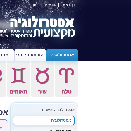
דף ראשי
הרשמה
התחבר
אסטרולוגיה
הורוסקופ יומי
מפת 
f
d
s
a
טלה
שור
תאומים
ס
אס
אסטרולוגיה אישית
אסטרולוגיה
✦