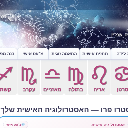
לידה
תחזית אישית
התאמה זוגית
צ׳אט אישי
בנה מפה
l
k
j
h
g
רטן
אריה
בתולה
מאזניים
עקרב
קשת
טרו פרו — האסטרולוגיה האישית שלך
אסטרולוגיה אישית
צ׳אט אישי