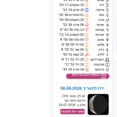
שמש
16 אריה 03' 31"
ירח
19 תאומים 17' 53"
מרקורי
28 סרטן 19' 23"
ונוס
01 מאזניים 48' 02"
מרס
28 תאומים 09' 50"
יופיטר
08 אריה 38' 23"
שבתאי
14 טלה 36' 42" R
אורנוס
05 תאומים 14' 12"
נפטון
04 טלה 08' 58" R
פלוטו
04 דלי 00' 00" R
כירון
00 שור 51' 25" R
ליליט
25 קשת 51' 05"
ראש דרקון
29 דלי 52' 17" R
פורטונה
29 דלי 52' 17"
וורטקס
18 אריה 29' 44"
צפה במפת כוכבים לרגע
הזה
ירח לתאריך 08-08-2026
יום 25, מואר 23%
חרמש נחסר שני
מלא ב: 29-07-2026
מופעי ירח להחודש