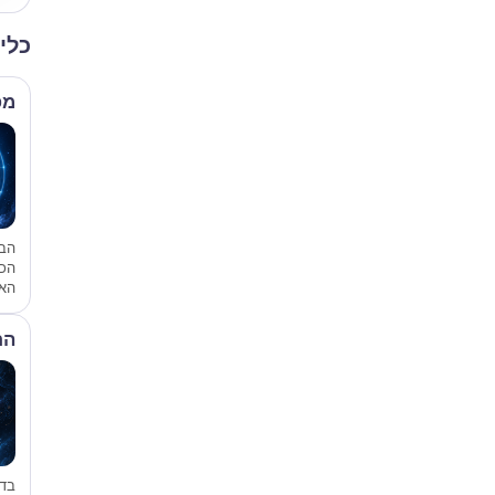
כלי
מפ
הבס
הכ
האי
הת
בד