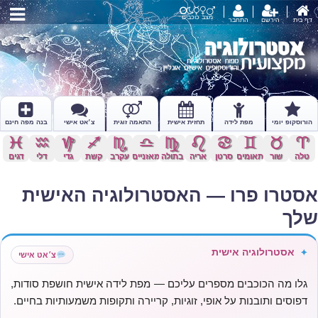
מצב כוכבים
דף בית
הירשם
התחבר
הורוסקופ יומי
מפת לידה
תחזית אישית
התאמה זוגית
צ׳אט אישי
בנה מפה חינם
c
x
z
l
k
j
h
g
f
d
s
a
טלה
שור
תאומים
סרטן
אריה
בתולה
מאזניים
עקרב
קשת
גדי
דלי
דגים
אסטרו פרו — האסטרולוגיה האישית
שלך
אסטרולוגיה אישית
✦
צ׳אט אישי
גלו מה הכוכבים מספרים עליכם — מפת לידה אישית חושפת סודות,
דפוסים ותובנות על אופי, זוגיות, קריירה ותקופות משמעותיות בחיים.