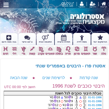
מצב כוכבים
דף בית
הירשם
התחבר
הורוסקופ יומי
מפת לידה
תחזית אישית
התאמה זוגית
צ׳אט אישי
בנה מפה חינם
c
x
z
l
k
j
h
g
f
d
s
a
טלה
שור
תאומים
סרטן
אריה
בתולה
מאזניים
עקרב
קשת
גדי
דלי
דגים
אסטרו פרו - היבטים באפמריס שנתי
שנה קודמת
לרשימת שנים
שנה הבאה
היבטי כוכבים לשנת 1996
חושב לפי 00:00 UTC
טבלת היבטי כוכבים לכל השנה
41'
16
50'
9
01-01-1996
35'
13
50'
9
01-01-1996
37'
12
41'
16
01-01-1996