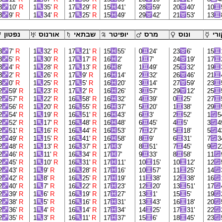
3
10'
R
1
35'
R
17
29'
R
15
41'
28
59'
20
40'
10
3
9'
R
1
34'
R
17
25'
R
15
49'
29
42'
21
53'
13
רי
ונוס
מרס
יופיטר
שבתאי
אורנוס
נפטון
3
7'
R
1
32'
R
17
21'
R
15
55'
0
24'
23
6'
15
3
5'
R
1
30'
R
17
17'
R
16
2'
1
7'
24
19'
17
3
4'
R
1
28'
R
17
13'
R
16
8'
1
49'
25
32'
19
3
2'
R
1
26'
R
17
9'
R
16
14'
2
32'
26
46'
21
3
0'
R
1
25'
R
17
5'
R
16
20'
3
14'
27
59'
23
2
59'
R
1
23'
R
17
2'
R
16
26'
3
57'
29
12'
25
2
57'
R
1
22'
R
16
58'
R
16
32'
4
39'
0
25'
27
2
56'
R
1
20'
R
16
55'
R
16
37'
5
20'
1
38'
29
2
54'
R
1
19'
R
16
51'
R
16
43'
6
3'
2
52'
1
5
2
52'
R
1
17'
R
16
48'
R
16
48'
6
45'
4
5'
3
4
2
51'
R
1
16'
R
16
44'
R
16
53'
7
27'
5
18'
5
4
2
49'
R
1
15'
R
16
41'
R
16
58'
8
9'
6
31'
7
3
2
48'
R
1
13'
R
16
37'
R
17
3'
8
51'
7
45'
9
2
2
46'
R
1
11'
R
16
34'
R
17
7'
9
33'
8
58'
11
2
45'
R
1
10'
R
16
31'
R
17
11'
10
15'
10
12'
12
2
43'
R
1
9'
R
16
28'
R
17
16'
10
57'
11
25'
14
2
42'
R
1
8'
R
16
25'
R
17
19'
11
38'
12
38'
16
2
40'
R
1
7'
R
16
22'
R
17
23'
12
20'
13
51'
17
2
39'
R
1
6'
R
16
19'
R
17
27'
13
1'
15
5'
19
2
38'
R
1
5'
R
16
16'
R
17
31'
13
43'
16
18'
20
2
36'
R
1
4'
R
16
14'
R
17
34'
14
25'
17
31'
22
2
35'
R
1
3'
R
16
11'
R
17
37'
15
6'
18
45'
23