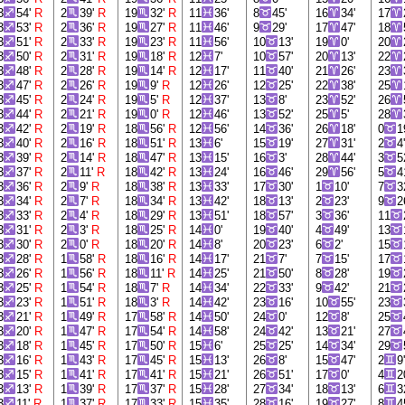
3
54'
R
2
39'
R
19
32'
R
11
36'
8
45'
16
34'
17
3
53'
R
2
36'
R
19
27'
R
11
46'
9
29'
17
47'
18
3
51'
R
2
33'
R
19
23'
R
11
56'
10
13'
19
0'
20
3
50'
R
2
31'
R
19
18'
R
12
7'
10
57'
20
13'
22
3
48'
R
2
28'
R
19
14'
R
12
17'
11
40'
21
26'
23
3
47'
R
2
26'
R
19
9'
R
12
26'
12
25'
22
38'
25
3
45'
R
2
24'
R
19
5'
R
12
37'
13
8'
23
52'
26
3
44'
R
2
21'
R
19
0'
R
12
46'
13
52'
25
5'
28
3
42'
R
2
19'
R
18
56'
R
12
56'
14
36'
26
18'
0
1
3
40'
R
2
16'
R
18
51'
R
13
6'
15
19'
27
31'
2
4
3
39'
R
2
14'
R
18
47'
R
13
15'
16
3'
28
44'
3
5
3
37'
R
2
11'
R
18
42'
R
13
24'
16
46'
29
56'
5
4
3
36'
R
2
9'
R
18
38'
R
13
33'
17
30'
1
10'
7
3
3
34'
R
2
7'
R
18
34'
R
13
42'
18
13'
2
23'
9
2
3
33'
R
2
4'
R
18
29'
R
13
51'
18
57'
3
36'
11
3
31'
R
2
3'
R
18
25'
R
14
0'
19
40'
4
49'
13
3
30'
R
2
0'
R
18
20'
R
14
8'
20
23'
6
2'
15
3
28'
R
1
58'
R
18
16'
R
14
17'
21
7'
7
15'
17
3
26'
R
1
56'
R
18
11'
R
14
25'
21
50'
8
28'
19
3
25'
R
1
54'
R
18
7'
R
14
34'
22
33'
9
42'
21
3
23'
R
1
51'
R
18
3'
R
14
42'
23
16'
10
55'
23
3
21'
R
1
49'
R
17
58'
R
14
50'
24
0'
12
8'
25
3
20'
R
1
47'
R
17
54'
R
14
58'
24
42'
13
21'
27
3
18'
R
1
45'
R
17
50'
R
15
6'
25
25'
14
34'
29
3
16'
R
1
43'
R
17
45'
R
15
13'
26
8'
15
47'
2
9
3
15'
R
1
41'
R
17
41'
R
15
21'
26
51'
17
0'
4
2
3
13'
R
1
39'
R
17
37'
R
15
28'
27
34'
18
13'
6
3
3
11'
R
1
37'
R
17
33'
R
15
35'
28
16'
19
27'
8
4