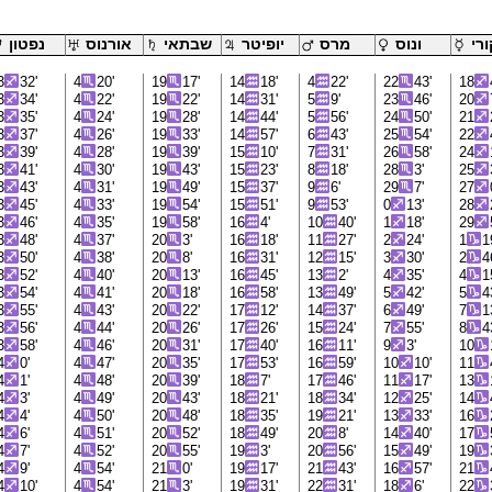
רי
ונוס
מרס
יופיטר
שבתאי
אורנוס
נפטון
3
32'
4
20'
19
17'
14
18'
4
22'
22
43'
18
3
34'
4
22'
19
22'
14
31'
5
9'
23
46'
20
3
35'
4
24'
19
28'
14
44'
5
56'
24
50'
21
3
37'
4
26'
19
33'
14
57'
6
43'
25
54'
22
3
39'
4
28'
19
39'
15
10'
7
31'
26
58'
24
3
41'
4
30'
19
43'
15
23'
8
18'
28
3'
25
3
43'
4
31'
19
49'
15
37'
9
6'
29
7'
27
3
45'
4
33'
19
54'
15
51'
9
53'
0
13'
28
3
46'
4
35'
19
58'
16
4'
10
40'
1
18'
29
3
48'
4
37'
20
3'
16
18'
11
27'
2
24'
1
1
3
50'
4
38'
20
8'
16
31'
12
15'
3
30'
2
4
3
52'
4
40'
20
13'
16
45'
13
2'
4
35'
4
1
3
54'
4
41'
20
18'
16
58'
13
49'
5
42'
5
4
3
55'
4
43'
20
22'
17
12'
14
37'
6
49'
7
1
3
56'
4
44'
20
26'
17
26'
15
24'
7
55'
8
4
3
58'
4
46'
20
31'
17
40'
16
11'
9
3'
10
4
0'
4
47'
20
35'
17
53'
16
59'
10
10'
11
4
1'
4
48'
20
39'
18
7'
17
46'
11
17'
13
4
3'
4
49'
20
43'
18
21'
18
34'
12
25'
14
4
4'
4
50'
20
48'
18
35'
19
21'
13
33'
16
4
6'
4
51'
20
52'
18
49'
20
8'
14
40'
17
4
7'
4
52'
20
55'
19
3'
20
56'
15
49'
19
4
9'
4
54'
21
0'
19
17'
21
43'
16
57'
21
4
10'
4
54'
21
3'
19
31'
22
31'
18
6'
22