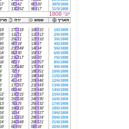
57'
0
42'
8
20'
30/5/1808
8'
13
52'
9
17'
31/5/1808
יוני 1808
תאריך
שמש
ירח
מרקו
19'
27
18'
10
15'
1/6/1808
28'
11
1'
11
12'
2/6/1808
37'
25
1'
12
10'
3/6/1808
45'
9
18'
13
7'
4/6/1808
50'
23
49'
14
4'
5/6/1808
54'
8
30'
15
2'
6/6/1808
56'
23
17'
16
0'
7/6/1808
56'
8
3'
16
57'
8/6/1808
4'
22
40'
17
54'
9/6/1808
9'
7
3'
18
51'
10/6/1808
3'
21
5'
19
49'
11/6/1808
4'
4
43'
20
46'
12/6/1808
2'
17
57'
21
43'
13/6/1808
9'
0
46'
22
40'
14/6/1808
52'
13
15'
23
37'
15/6/1808
34'
25
26'
24
35'
16/6/1808
13'
7
25'
25
32'
17/6/1808
49'
19
15'
26
30'
18/6/1808
24'
1
4'
27
27'
19/6/1808
55'
12
53'
28
24'
20/6/1808
24'
24
49'
29
21'
21/6/1808
50'
6
55'
0
18'
22/6/1808