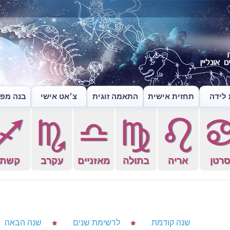
לידה
תחזית אישית
התאמה זוגית
צ׳אט אישי
בנה מפה
l
k
j
h
g
רטן
אריה
בתולה
מאזניים
עקרב
קשת
שנה קודמת
לרשימת שנים
שנה הבאה