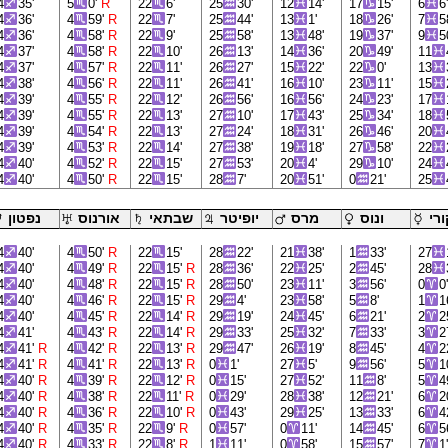
4
35'
5
0'
R
22
6'
25
30'
12
14'
17
15'
6
6
4
36'
4
59'
R
22
7'
25
44'
13
1'
18
26'
7
5
4
36'
4
58'
R
22
9'
25
58'
13
48'
19
37'
9
5
4
37'
4
58'
R
22
10'
26
13'
14
36'
20
49'
11
4
37'
4
57'
R
22
11'
26
27'
15
22'
22
0'
13
4
38'
4
56'
R
22
11'
26
41'
16
10'
23
11'
15
4
39'
4
55'
R
22
12'
26
56'
16
56'
24
23'
17
4
39'
4
55'
R
22
13'
27
10'
17
43'
25
34'
18
4
39'
4
54'
R
22
13'
27
24'
18
31'
26
46'
20
4
39'
4
53'
R
22
14'
27
38'
19
18'
27
58'
22
4
40'
4
52'
R
22
15'
27
53'
20
4'
29
10'
24
4
40'
4
50'
R
22
15'
28
7'
20
51'
0
21'
25
רי
ונוס
מרס
יופיטר
שבתאי
אורנוס
נפטון
4
40'
4
50'
R
22
15'
28
22'
21
38'
1
33'
27
4
40'
4
49'
R
22
15'
R
28
36'
22
25'
2
45'
28
4
40'
4
48'
R
22
15'
R
28
50'
23
11'
3
56'
0
0
4
40'
4
46'
R
22
15'
R
29
4'
23
58'
5
8'
1
1
4
40'
4
45'
R
22
14'
R
29
19'
24
45'
6
21'
2
2
4
41'
4
43'
R
22
14'
R
29
33'
25
32'
7
33'
3
2
4
41'
R
4
42'
R
22
13'
R
29
47'
26
19'
8
45'
4
2
4
41'
R
4
41'
R
22
13'
R
0
1'
27
5'
9
56'
5
1
4
40'
R
4
39'
R
22
12'
R
0
15'
27
52'
11
8'
5
4
4
40'
R
4
38'
R
22
11'
R
0
29'
28
38'
12
21'
6
2
4
40'
R
4
36'
R
22
10'
R
0
43'
29
25'
13
33'
6
4
4
40'
R
4
35'
R
22
9'
R
0
57'
0
11'
14
45'
6
5
4
40'
R
4
33'
R
22
8'
R
1
11'
0
58'
15
57'
7
1