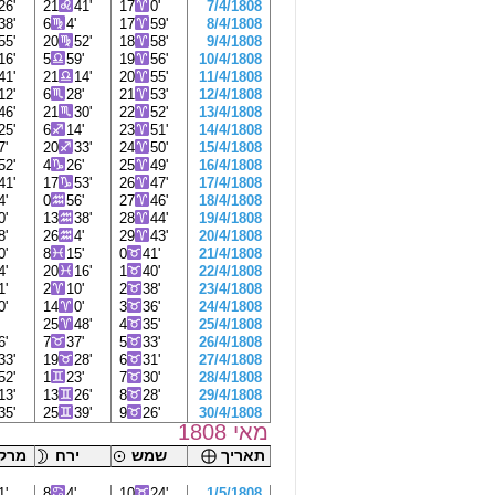
26'
21
41'
17
0'
7/4/1808
38'
6
4'
17
59'
8/4/1808
55'
20
52'
18
58'
9/4/1808
16'
5
59'
19
56'
10/4/1808
41'
21
14'
20
55'
11/4/1808
12'
6
28'
21
53'
12/4/1808
46'
21
30'
22
52'
13/4/1808
25'
6
14'
23
51'
14/4/1808
7'
20
33'
24
50'
15/4/1808
52'
4
26'
25
49'
16/4/1808
41'
17
53'
26
47'
17/4/1808
4'
0
56'
27
46'
18/4/1808
0'
13
38'
28
44'
19/4/1808
8'
26
4'
29
43'
20/4/1808
0'
8
15'
0
41'
21/4/1808
4'
20
16'
1
40'
22/4/1808
1'
2
10'
2
38'
23/4/1808
0'
14
0'
3
36'
24/4/1808
'
25
48'
4
35'
25/4/1808
6'
7
37'
5
33'
26/4/1808
33'
19
28'
6
31'
27/4/1808
52'
1
23'
7
30'
28/4/1808
13'
13
26'
8
28'
29/4/1808
35'
25
39'
9
26'
30/4/1808
מאי 1808
תאריך
שמש
ירח
מרקו
1'
8
4'
10
24'
1/5/1808