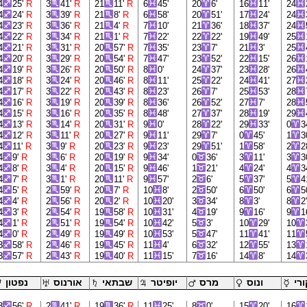
4
25'
R
3
41'
R
21
11'
R
6
45'
20
6'
16
11'
24
4
24'
R
3
39'
R
21
8'
R
6
58'
20
51'
17
24'
24
4
23'
R
3
36'
R
21
4'
R
7
10'
21
36'
18
37'
24
4
22'
R
3
34'
R
21
1'
R
7
22'
22
22'
19
49'
25
4
21'
R
3
31'
R
20
57'
R
7
35'
23
7'
21
3'
25
4
20'
R
3
29'
R
20
54'
R
7
47'
23
52'
22
15'
26
4
19'
R
3
26'
R
20
50'
R
8
0'
24
37'
23
28'
26
4
18'
R
3
24'
R
20
46'
R
8
11'
25
22'
24
41'
27
4
17'
R
3
22'
R
20
43'
R
8
23'
26
7'
25
53'
28
4
16'
R
3
19'
R
20
39'
R
8
36'
26
52'
27
7'
28
4
15'
R
3
16'
R
20
35'
R
8
48'
27
37'
28
19'
29
4
13'
R
3
14'
R
20
31'
R
9
0'
28
22'
29
33'
0
3
4
12'
R
3
11'
R
20
27'
R
9
11'
29
7'
0
45'
1
3
4
11'
R
3
9'
R
20
23'
R
9
23'
29
51'
1
58'
2
2
4
9'
R
3
6'
R
20
19'
R
9
34'
0
36'
3
11'
3
3
4
8'
R
3
4'
R
20
15'
R
9
46'
1
21'
4
24'
4
3
4
7'
R
3
1'
R
20
11'
R
9
57'
2
6'
5
37'
5
4
4
5'
R
2
59'
R
20
7'
R
10
8'
2
50'
6
50'
6
5
4
4'
R
2
56'
R
20
2'
R
10
20'
3
34'
8
3'
8
2
4
3'
R
2
54'
R
19
58'
R
10
31'
4
19'
9
16'
9
1
4
1'
R
2
51'
R
19
54'
R
10
42'
5
3'
10
29'
10
4
0'
R
2
49'
R
19
49'
R
10
53'
5
47'
11
41'
11
3
58'
R
2
46'
R
19
45'
R
11
4'
6
32'
12
55'
13
3
57'
R
2
43'
R
19
40'
R
11
15'
7
16'
14
8'
14
רי
ונוס
מרס
יופיטר
שבתאי
אורנוס
נפטון
3
56'
R
2
41'
R
19
36'
R
11
25'
8
0'
15
20'
16