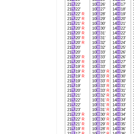
21
22'
10
26'
14
17'
21
22'
10
27'
14
18'
21
22'
R
10
28'
14
19'
21
22'
R
10
29'
14
20'
21
21'
R
10
30'
14
21'
21
20'
R
10
30'
14
22'
21
20'
R
10
31'
14
22'
21
20'
R
10
31'
14
23'
21
20'
R
10
32'
14
24'
21
20'
10
32'
14
25'
21
20'
10
33'
14
26'
21
20'
R
10
33'
14
26'
21
20'
R
10
33'
14
27'
21
19'
R
10
33'
14
28'
21
19'
R
10
33'
R
14
29'
21
19'
R
10
33'
R
14
30'
21
19'
10
33'
R
14
30'
21
19'
10
33'
R
14
31'
21
20'
10
33'
R
14
31'
21
21'
10
32'
R
14
32'
21
22'
10
31'
R
14
33'
21
22'
10
31'
R
14
33'
21
23'
10
31'
R
14
34'
21
23'
R
10
30'
R
14
34'
21
22'
R
10
30'
R
14
34'
21
21'
R
10
29'
R
14
35'
21
19'
R
10
28'
R
14
36'
21
17'
R
10
27'
R
14
36'