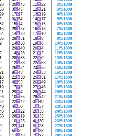
28'
20
45'
11
22'
2/5/1808
58'
3
45'
12
21'
3/5/1808
29'
17
7'
13
19'
4/5/1808
2'
0
54'
14
17'
5/5/1808
37'
15
4'
15
15'
6/5/1808
15'
29
37'
16
13'
7/5/1808
54'
14
28'
17
10'
8/5/1808
36'
29
31'
18
8'
9/5/1808
9'
14
38'
19
6'
10/5/1808
'
29
40'
20
4'
11/5/1808
2'
14
28'
21
2'
12/5/1808
1'
28
55'
22
0'
13/5/1808
2'
12
58'
22
58'
14/5/1808
6'
26
34'
23
55'
15/5/1808
21'
9
43'
24
53'
16/5/1808
18'
22
30'
25
51'
17/5/1808
17'
4
55'
26
49'
18/5/1808
19'
17
6'
27
46'
19/5/1808
21'
29
4'
28
44'
20/5/1808
26'
10
55'
29
42'
21/5/1808
32'
22
42'
0
40'
22/5/1808
40'
4
30'
1
37'
23/5/1808
48'
16
22'
2
35'
24/5/1808
58'
28
19'
3
32'
25/5/1808
'
10
25'
4
30'
26/5/1808
0'
22
41'
5
28'
27/5/1808
2'
5
8'
6
25'
28/5/1808
5'
17
48'
7
22'
29/5/1808