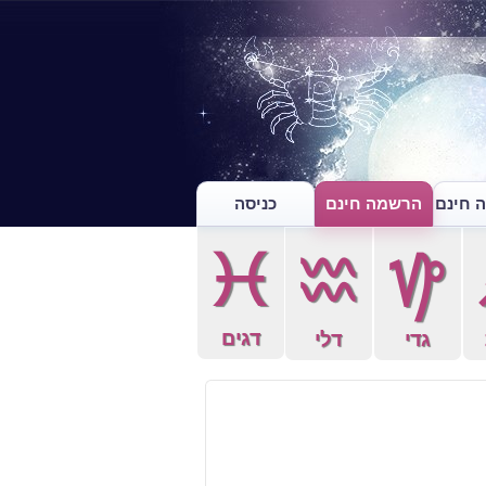
 חינם
הרשמה חינם
כניסה
c
x
z
דגים
גדי
דלי