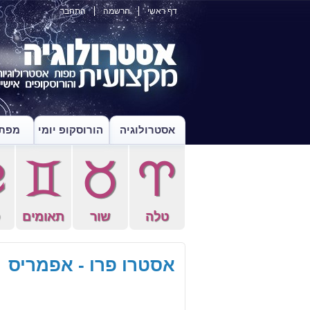
דף ראשי
הרשמה
התחבר
אסטרולוגיה
הורוסקופ יומי
מפת 
f
d
s
a
טלה
שור
תאומים
ס
אסטרו פרו - אפמריס