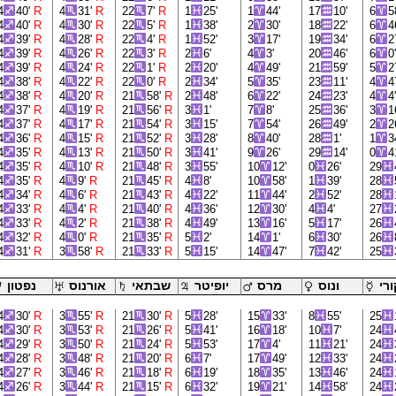
4
40'
R
4
31'
R
22
7'
R
1
25'
1
44'
17
10'
6
5
4
40'
R
4
30'
R
22
5'
R
1
38'
2
30'
18
22'
6
4
4
39'
R
4
28'
R
22
4'
R
1
52'
3
17'
19
34'
6
2
4
39'
R
4
26'
R
22
3'
R
2
6'
4
3'
20
46'
6
0
4
39'
R
4
24'
R
22
1'
R
2
20'
4
49'
21
59'
5
2
4
38'
R
4
22'
R
22
0'
R
2
34'
5
35'
23
11'
4
4
4
38'
R
4
20'
R
21
58'
R
2
48'
6
22'
24
23'
4
4
4
37'
R
4
19'
R
21
56'
R
3
1'
7
8'
25
36'
3
1
4
37'
R
4
17'
R
21
54'
R
3
15'
7
54'
26
49'
2
2
4
36'
R
4
15'
R
21
52'
R
3
28'
8
40'
28
1'
1
3
4
35'
R
4
13'
R
21
50'
R
3
41'
9
26'
29
14'
0
4
4
35'
R
4
10'
R
21
48'
R
3
55'
10
12'
0
26'
29
4
35'
R
4
9'
R
21
45'
R
4
8'
10
58'
1
39'
28
4
34'
R
4
6'
R
21
43'
R
4
22'
11
44'
2
52'
28
4
33'
R
4
4'
R
21
40'
R
4
36'
12
30'
4
4'
27
4
33'
R
4
2'
R
21
38'
R
4
49'
13
16'
5
17'
26
4
32'
R
4
0'
R
21
35'
R
5
2'
14
1'
6
30'
26
4
31'
R
3
58'
R
21
33'
R
5
15'
14
47'
7
42'
25
רי
ונוס
מרס
יופיטר
שבתאי
אורנוס
נפטון
4
30'
R
3
55'
R
21
30'
R
5
28'
15
33'
8
55'
25
4
30'
R
3
53'
R
21
26'
R
5
41'
16
18'
10
7'
24
4
29'
R
3
50'
R
21
24'
R
5
53'
17
4'
11
21'
24
4
28'
R
3
48'
R
21
20'
R
6
7'
17
49'
12
33'
24
4
27'
R
3
46'
R
21
18'
R
6
19'
18
35'
13
46'
24
4
26'
R
3
44'
R
21
15'
R
6
32'
19
21'
14
58'
24