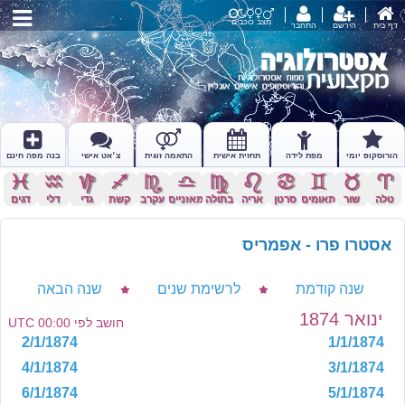
מצב כוכבים
דף בית
הירשם
התחבר
הורוסקופ יומי
מפת לידה
תחזית אישית
התאמה זוגית
צ׳אט אישי
בנה מפה חינם
c
x
z
l
k
j
h
g
f
d
s
a
טלה
שור
תאומים
סרטן
אריה
בתולה
מאזניים
עקרב
קשת
גדי
דלי
דגים
אסטרו פרו - אפמריס
שנה קודמת
לרשימת שנים
שנה הבאה
ינואר 1874
חושב לפי 00:00 UTC
2/1/1874
1/1/1874
4/1/1874
3/1/1874
6/1/1874
5/1/1874