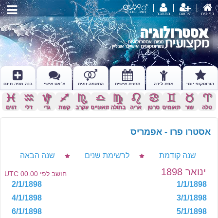
מצב כוכבים
דף בית
הירשם
התחבר
הורוסקופ יומי
מפת לידה
תחזית אישית
התאמה זוגית
צ׳אט אישי
בנה מפה חינם
c
x
z
l
k
j
h
g
f
d
s
a
טלה
שור
תאומים
סרטן
אריה
בתולה
מאזניים
עקרב
קשת
גדי
דלי
דגים
אסטרו פרו - אפמריס
שנה קודמת
לרשימת שנים
שנה הבאה
ינואר 1898
חושב לפי 00:00 UTC
2/1/1898
1/1/1898
4/1/1898
3/1/1898
6/1/1898
5/1/1898