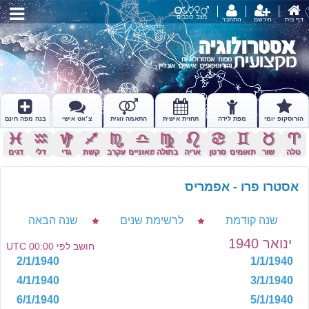
מצב כוכבים
דף בית
הירשם
התחבר
הורוסקופ יומי
מפת לידה
תחזית אישית
התאמה זוגית
צ׳אט אישי
בנה מפה חינם
c
x
z
l
k
j
h
g
f
d
s
a
טלה
שור
תאומים
סרטן
אריה
בתולה
מאזניים
עקרב
קשת
גדי
דלי
דגים
אסטרו פרו - אפמריס
שנה קודמת
לרשימת שנים
שנה הבאה
ינואר 1940
חושב לפי 00:00 UTC
2/1/1940
1/1/1940
4/1/1940
3/1/1940
6/1/1940
5/1/1940