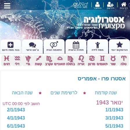
מצב כוכבים
דף בית
הירשם
התחבר
הורוסקופ יומי
מפת לידה
תחזית אישית
התאמה זוגית
צ׳אט אישי
בנה מפה חינם
c
x
z
l
k
j
h
g
f
d
s
a
טלה
שור
תאומים
סרטן
אריה
בתולה
מאזניים
עקרב
קשת
גדי
דלי
דגים
אסטרו פרו - אפמריס
שנה קודמת
לרשימת שנים
שנה הבאה
ינואר 1943
חושב לפי 00:00 UTC
2/1/1943
1/1/1943
4/1/1943
3/1/1943
6/1/1943
5/1/1943