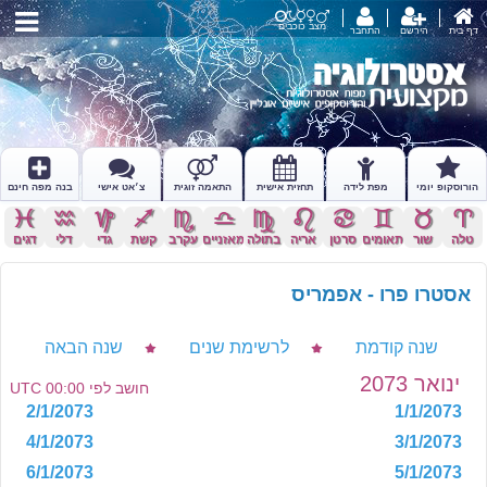
מצב כוכבים
דף בית
הירשם
התחבר
הורוסקופ יומי
מפת לידה
תחזית אישית
התאמה זוגית
צ׳אט אישי
בנה מפה חינם
c
x
z
l
k
j
h
g
f
d
s
a
טלה
שור
תאומים
סרטן
אריה
בתולה
מאזניים
עקרב
קשת
גדי
דלי
דגים
אסטרו פרו - אפמריס
שנה קודמת
לרשימת שנים
שנה הבאה
ינואר 2073
חושב לפי 00:00 UTC
2/1/2073
1/1/2073
4/1/2073
3/1/2073
6/1/2073
5/1/2073