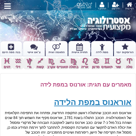
מצב כוכבים
דף בית
הירשם
התחבר
הורוסקופ יומי
מפת לידה
תחזית אישית
התאמה זוגית
צ׳אט אישי
בנה מפה חינם
c
x
z
l
k
j
h
g
f
d
s
a
טלה
שור
תאומים
סרטן
אריה
בתולה
מאזניים
עקרב
קשת
גדי
דלי
דגים
מאמרים עם תגית: אורנוס במפת לידה
אוראנוס במפת הלידה
אוראנוס הוא הכוכב שהתגלה ראשון התקופה החדשה, ופתחה את התפיסה הקלאסית
של האסטרולוגיה. הכוכב התגלה בשנת 1781, אוראנוס מקיף את השמש תוך 84 שנים
ושוהה בכל מזל כ-7 שנים. כוכב אורנוס נחשב לאוקטבה הגבוהה של מרקורי ומסמל
את יכולת האדם לתקשר עם המערכת הקוסמית, להתחבר לתוך זירמת המידע וכמו כן,
מסמל את הקריסה של הישן, ריפורמות ושינויים מהפכניים. זהו הכוכב של