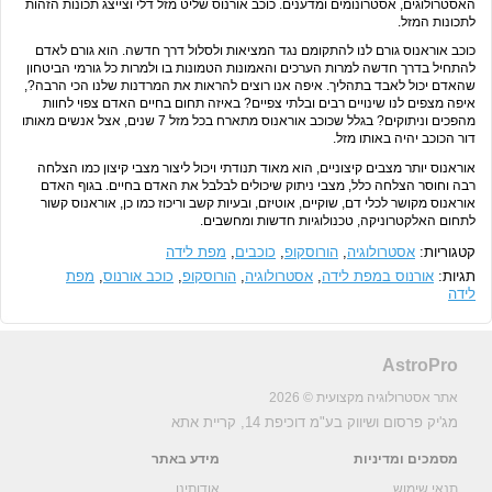
האסטרולוגים, אסטרונומים ומדענים. כוכב אורנוס שליט מזל דלי וצייצג תכונות הזהות
לתכונות המזל.
כוכב אוראנוס גורם לנו להתקומם נגד המציאות ולסלול דרך חדשה. הוא גורם לאדם
להתחיל בדרך חדשה למרות הערכים והאמונות הטמונות בו ולמרות כל גורמי הביטחון
שהאדם יכול לאבד בתהליך. איפה אנו רוצים להראות את המרדנות שלנו הכי הרבה?,
איפה מצפים לנו שינויים רבים ובלתי צפיים? באיזה תחום בחיים האדם צפוי לחוות
מהפכים וניתוקים? בגלל שכוכב אוראנוס מתארח בכל מזל 7 שנים, אצל אנשים מאותו
דור הכוכב יהיה באותו מזל.
אוראנוס יותר מצבים קיצוניים, הוא מאוד תנודתי ויכול ליצור מצבי קיצון כמו הצלחה
רבה וחוסר הצלחה כלל, מצבי ניתוק שיכולים לבלבל את האדם בחיים. בגוף האדם
אוראנוס מקושר לכלי דם, שוקיים, אוטיזם, ובעיות קשב וריכוז כמו כן, אוראנוס קשור
לתחום האלקטרוניקה, טכנולוגיות חדשות ומחשבים.
קטגוריות:
אסטרולוגיה
,
הורוסקופ
,
כוכבים
,
מפת לידה
תגיות:
אורנוס במפת לידה
,
אסטרולוגיה
,
הורוסקופ
,
כוכב אורנוס
,
מפת
לידה
AstroPro
אתר אסטרולוגיה מקצועית © 2026
מג'יק פרסום ושיווק בע"מ
דוכיפת 14, קריית אתא
מסמכים ומדיניות
מידע באתר
תנאי שימוש
אודותינו