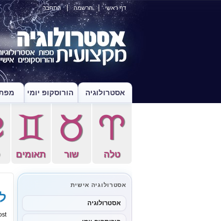
דף ראשי
הרשמה
התחבר
אסטרולוגיה
הורוסקופ יומי
מפת 
f
d
s
a
טלה
שור
תאומים
ס
אסטרולוגיה אישית
ל
אסטרולוגיה
st.