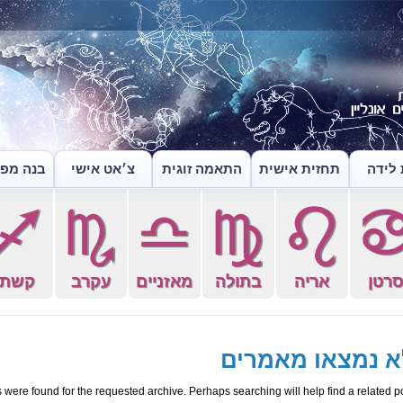
לידה
תחזית אישית
התאמה זוגית
צ׳אט אישי
בנה מפה
l
k
j
h
g
רטן
אריה
בתולה
מאזניים
עקרב
קשת
א נמצאו מאמרים
 were found for the requested archive. Perhaps searching will help find a related po