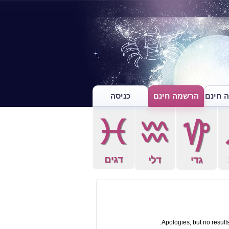
 חינם
הרשמה חינם
כניסה
c
x
z
דגים
גדי
דלי
Apologies, but no results