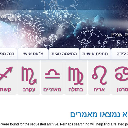
לידה
תחזית אישית
התאמה זוגית
צ׳אט אישי
בנה מפה
l
k
j
h
g
רטן
אריה
בתולה
מאזניים
עקרב
קשת
א נמצאו מאמרים
 were found for the requested archive. Perhaps searching will help find a related po