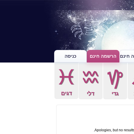
 חינם
הרשמה חינם
כניסה
c
x
z
דגים
גדי
דלי
Apologies, but no results