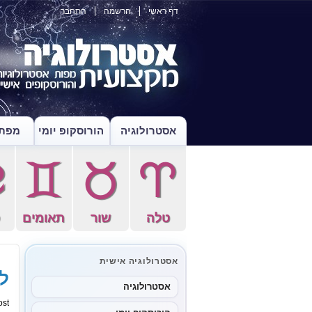
דף ראשי
הרשמה
התחבר
אסטרולוגיה
הורוסקופ יומי
מפת 
f
d
s
a
טלה
שור
תאומים
ס
אסטרולוגיה אישית
ל
אסטרולוגיה
st.