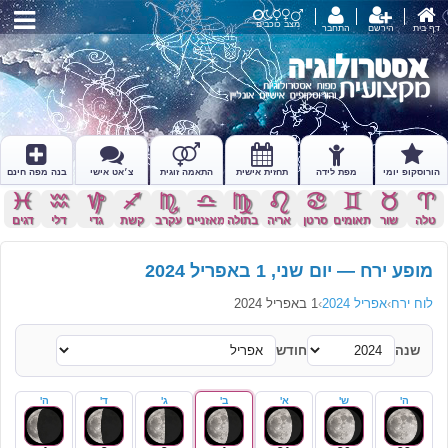
מצב כוכבים
דף בית
הירשם
התחבר
הורוסקופ יומי
מפת לידה
תחזית אישית
התאמה זוגית
צ׳אט אישי
בנה מפה חינם
c
x
z
l
k
j
h
g
f
d
s
a
טלה
שור
תאומים
סרטן
אריה
בתולה
מאזניים
עקרב
קשת
גדי
דלי
דגים
מופע ירח — יום שני, 1 באפריל 2024
לוח ירח
›
אפריל 2024
›
1 באפריל 2024
שנה
חודש
ה'
ש'
א'
ב'
ג'
ד'
ה'