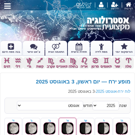
מצב כוכבים
דף בית
הירשם
התחבר
הורוסקופ יומי
מפת לידה
תחזית אישית
התאמה זוגית
צ׳אט אישי
בנה מפה חינם
c
x
z
l
k
j
h
g
f
d
s
a
טלה
שור
תאומים
סרטן
אריה
בתולה
מאזניים
עקרב
קשת
גדי
דלי
דגים
מופע ירח — יום ראשון, 3 באוגוסט 2025
לוח ירח
›
אוגוסט 2025
›
3 באוגוסט 2025
שנה
חודש
ה'
ו'
ש'
א'
ב'
ג'
ד'