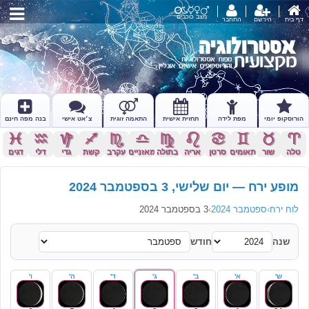
מצב כוכבים
דף בית
הירשם
התחבר
הורוסקופ יומי
מפת לידה
תחזית אישית
התאמה זוגית
צ׳אט אישי
בנה מפה חינם
c
x
z
l
k
j
h
g
f
d
s
a
טלה
שור
תאומים
סרטן
אריה
בתולה
מאזניים
עקרב
קשת
גדי
דלי
דגים
מופע ירח — יום שלישי, 3 בספטמבר 2024
לוח ירח
›
ספטמבר 2024
›
3 בספטמבר 2024
שנה
חודש
ש'
א'
ב'
ג'
ד'
ה'
ו'