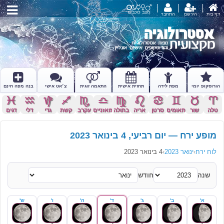
מצב כוכבים
דף בית
הירשם
התחבר
הורוסקופ יומי
מפת לידה
תחזית אישית
התאמה זוגית
צ׳אט אישי
בנה מפה חינם
c
x
z
l
k
j
h
g
f
d
s
a
טלה
שור
תאומים
סרטן
אריה
בתולה
מאזניים
עקרב
קשת
גדי
דלי
דגים
מופע ירח — יום רביעי, 4 בינואר 2023
לוח ירח
›
ינואר 2023
›
4 בינואר 2023
שנה
חודש
א'
ב'
ג'
ד'
ה'
ו'
ש'