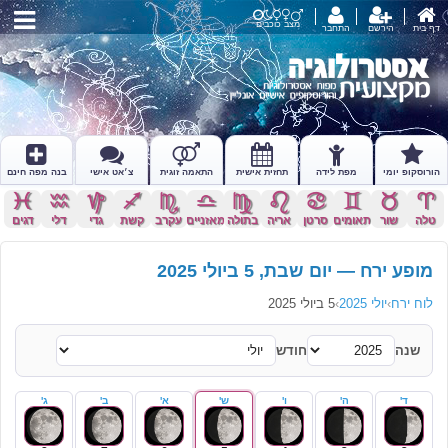
מצב כוכבים
דף בית
הירשם
התחבר
הורוסקופ יומי
מפת לידה
תחזית אישית
התאמה זוגית
צ׳אט אישי
בנה מפה חינם
c
x
z
l
k
j
h
g
f
d
s
a
טלה
שור
תאומים
סרטן
אריה
בתולה
מאזניים
עקרב
קשת
גדי
דלי
דגים
מופע ירח — יום שבת, 5 ביולי 2025
לוח ירח
›
יולי 2025
›
5 ביולי 2025
שנה
חודש
ד'
ה'
ו'
ש'
א'
ב'
ג'