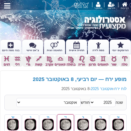
מצב כוכבים
דף בית
הירשם
התחבר
הורוסקופ יומי
מפת לידה
תחזית אישית
התאמה זוגית
צ׳אט אישי
בנה מפה חינם
c
x
z
l
k
j
h
g
f
d
s
a
טלה
שור
תאומים
סרטן
אריה
בתולה
מאזניים
עקרב
קשת
גדי
דלי
דגים
מופע ירח — יום רביעי, 8 באוקטובר 2025
לוח ירח
›
אוקטובר 2025
›
8 באוקטובר 2025
שנה
חודש
א'
ב'
ג'
ד'
ה'
ו'
ש'