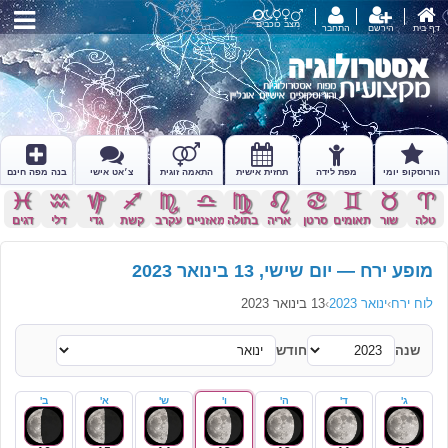
מצב כוכבים
דף בית
הירשם
התחבר
הורוסקופ יומי
מפת לידה
תחזית אישית
התאמה זוגית
צ׳אט אישי
בנה מפה חינם
c
x
z
l
k
j
h
g
f
d
s
a
טלה
שור
תאומים
סרטן
אריה
בתולה
מאזניים
עקרב
קשת
גדי
דלי
דגים
מופע ירח — יום שישי, 13 בינואר 2023
לוח ירח
›
ינואר 2023
›
13 בינואר 2023
שנה
חודש
ג'
ד'
ה'
ו'
ש'
א'
ב'