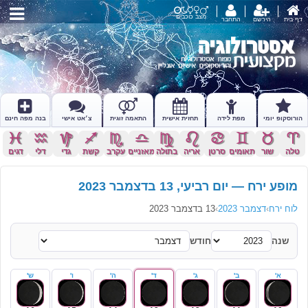
מצב כוכבים
דף בית
הירשם
התחבר
הורוסקופ יומי
מפת לידה
תחזית אישית
התאמה זוגית
צ׳אט אישי
בנה מפה חינם
c
x
z
l
k
j
h
g
f
d
s
a
טלה
שור
תאומים
סרטן
אריה
בתולה
מאזניים
עקרב
קשת
גדי
דלי
דגים
מופע ירח — יום רביעי, 13 בדצמבר 2023
לוח ירח
›
דצמבר 2023
›
13 בדצמבר 2023
שנה
חודש
א'
ב'
ג'
ד'
ה'
ו'
ש'