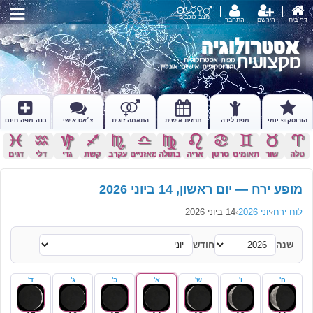
מצב כוכבים
דף בית
הירשם
התחבר
הורוסקופ יומי
מפת לידה
תחזית אישית
התאמה זוגית
צ׳אט אישי
בנה מפה חינם
c
x
z
l
k
j
h
g
f
d
s
a
טלה
שור
תאומים
סרטן
אריה
בתולה
מאזניים
עקרב
קשת
גדי
דלי
דגים
מופע ירח — יום ראשון, 14 ביוני 2026
לוח ירח
›
יוני 2026
›
14 ביוני 2026
שנה
חודש
ה'
ו'
ש'
א'
ב'
ג'
ד'