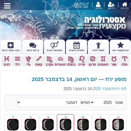
מצב כוכבים
דף בית
הירשם
התחבר
הורוסקופ יומי
מפת לידה
תחזית אישית
התאמה זוגית
צ׳אט אישי
בנה מפה חינם
c
x
z
l
k
j
h
g
f
d
s
a
טלה
שור
תאומים
סרטן
אריה
בתולה
מאזניים
עקרב
קשת
גדי
דלי
דגים
מופע ירח — יום ראשון, 14 בדצמבר 2025
לוח ירח
›
דצמבר 2025
›
14 בדצמבר 2025
שנה
חודש
ה'
ו'
ש'
א'
ב'
ג'
ד'