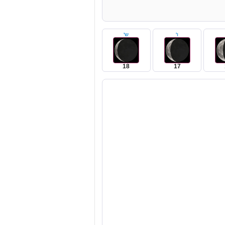
ו'
ש'
18
17