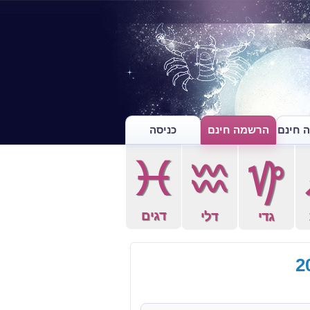
 חינם
הרשמה חינם
כניסה
c
x
z
דגים
גדי
דלי