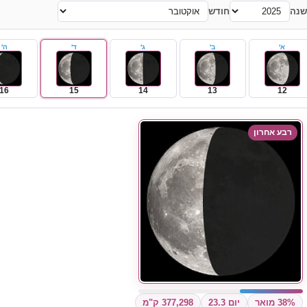
שנה
חודש
א'
ב'
ג'
ד'
ה'
16
15
14
13
12
רבע אחרון
38% מואר
יום 23.3
377,298 ק"מ