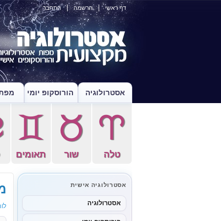
דף ראשי
הרשמה
התחבר
אסטרולוגיה
הורוסקופ יומי
מפת 
f
d
s
a
טלה
שור
תאומים
ס
מו
אסטרולוגיה אישית
אסטרולוגיה
לוח