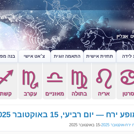
לידה
תחזית אישית
התאמה זוגית
צ׳אט אישי
בנה מפה
l
k
j
h
g
רטן
אריה
בתולה
מאזניים
עקרב
קשת
פע ירח — יום רביעי, 15 באוקטובר 2025
 ירח
›
אוקטובר 2025
›
15 באוקטובר 2025