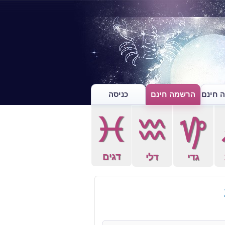
 חינם
הרשמה חינם
כניסה
c
x
z
דגים
גדי
דלי