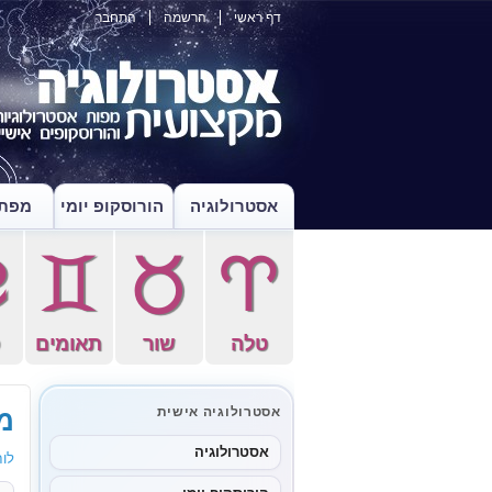
דף ראשי
הרשמה
התחבר
אסטרולוגיה
הורוסקופ יומי
מפת 
f
d
s
a
טלה
שור
תאומים
ס
מו
אסטרולוגיה אישית
אסטרולוגיה
לוח