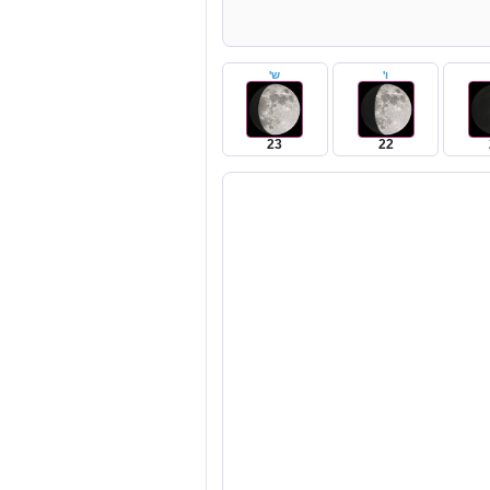
ו'
ש'
23
22