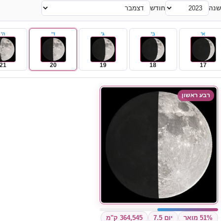
שנה
חודש
א'
ב'
ג'
ד'
ה'
21
20
19
18
17
רבע ראשון
51% מואר
יום 7.5
364,545 ק"מ