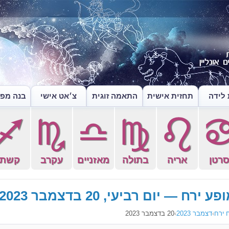
לידה
תחזית אישית
התאמה זוגית
צ׳אט אישי
בנה מפה
l
k
j
h
g
רטן
אריה
בתולה
מאזניים
עקרב
קשת
פע ירח — יום רביעי, 20 בדצמבר 2023
 ירח
›
דצמבר 2023
›
20 בדצמבר 2023