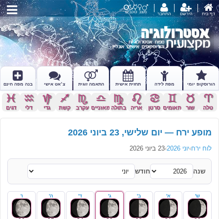
מצב כוכבים
דף בית
הירשם
התחבר
הורוסקופ יומי
מפת לידה
תחזית אישית
התאמה זוגית
צ׳אט אישי
בנה מפה חינם
c
x
z
l
k
j
h
g
f
d
s
a
טלה
שור
תאומים
סרטן
אריה
בתולה
מאזניים
עקרב
קשת
גדי
דלי
דגים
מופע ירח — יום שלישי, 23 ביוני 2026
לוח ירח
›
יוני 2026
›
23 ביוני 2026
שנה
חודש
ש'
א'
ב'
ג'
ד'
ה'
ו'