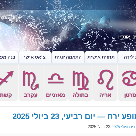
לידה
תחזית אישית
התאמה זוגית
צ׳אט אישי
בנה מפה
l
k
j
h
g
רטן
אריה
בתולה
מאזניים
עקרב
קשת
פע ירח — יום רביעי, 23 ביולי 2025
 ירח
›
יולי 2025
›
23 ביולי 2025