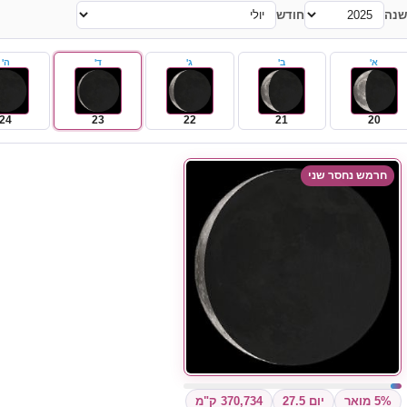
שנה
חודש
א'
ב'
ג'
ד'
ה'
24
23
22
21
20
חרמש נחסר שני
5% מואר
יום 27.5
370,734 ק"מ