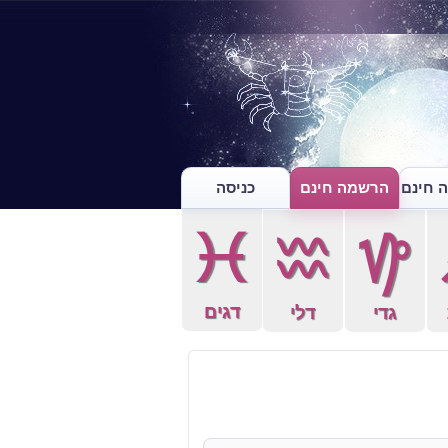
 חינם
הרשמה חינם
כניסה
c
x
z
דגים
גדי
דלי