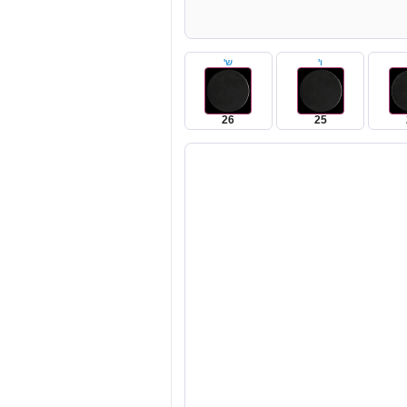
ו'
ש'
26
25