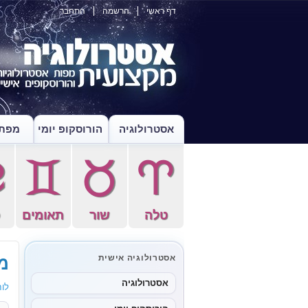
דף ראשי
הרשמה
התחבר
אסטרולוגיה
הורוסקופ יומי
מפת 
f
d
s
a
טלה
שור
תאומים
ס
מו
אסטרולוגיה אישית
אסטרולוגיה
לוח