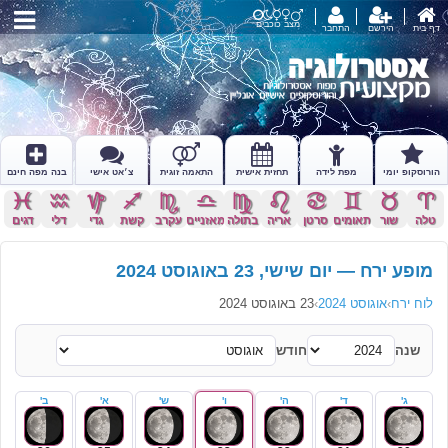
מצב כוכבים
דף בית
הירשם
התחבר
הורוסקופ יומי
מפת לידה
תחזית אישית
התאמה זוגית
צ׳אט אישי
בנה מפה חינם
c
x
z
l
k
j
h
g
f
d
s
a
טלה
שור
תאומים
סרטן
אריה
בתולה
מאזניים
עקרב
קשת
גדי
דלי
דגים
מופע ירח — יום שישי, 23 באוגוסט 2024
לוח ירח
›
אוגוסט 2024
›
23 באוגוסט 2024
שנה
חודש
ג'
ד'
ה'
ו'
ש'
א'
ב'