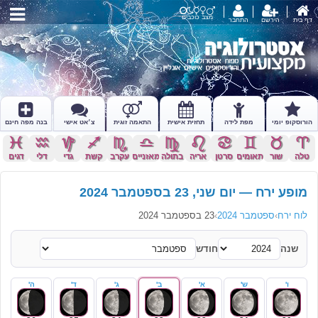
מצב כוכבים
דף בית
הירשם
התחבר
הורוסקופ יומי
מפת לידה
תחזית אישית
התאמה זוגית
צ׳אט אישי
בנה מפה חינם
c
x
z
l
k
j
h
g
f
d
s
a
טלה
שור
תאומים
סרטן
אריה
בתולה
מאזניים
עקרב
קשת
גדי
דלי
דגים
מופע ירח — יום שני, 23 בספטמבר 2024
לוח ירח
›
ספטמבר 2024
›
23 בספטמבר 2024
שנה
חודש
ו'
ש'
א'
ב'
ג'
ד'
ה'