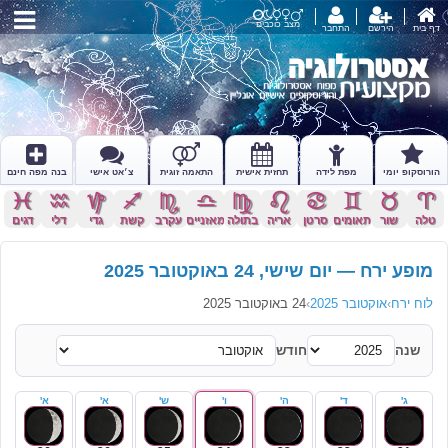
מצב כוכבים
דף בית
הירשם
התחבר
הורוסקופ יומי
מפת לידה
תחזית אישית
התאמה זוגית
צ׳אט אישי
בנה מפה חינם
c
x
z
l
k
j
h
g
f
d
s
a
טלה
שור
תאומים
סרטן
אריה
בתולה
מאזניים
עקרב
קשת
גדי
דלי
דגים
מופע ירח — יום שישי, 24 באוקטובר 2025
לוח ירח
›
אוקטובר 2025
›
24 באוקטובר 2025
שנה
חודש
ג'
ד'
ה'
ו'
ש'
א'
א'