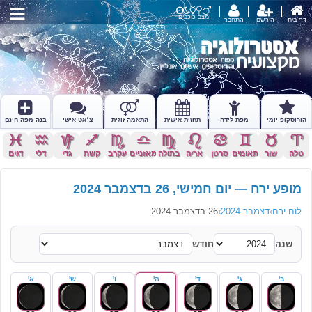
מצב כוכבים
דף בית
הירשם
התחבר
הורוסקופ יומי
מפת לידה
תחזית אישית
התאמה זוגית
צ׳אט אישי
בנה מפה חינם
c
x
z
l
k
j
h
g
f
d
s
a
טלה
שור
תאומים
סרטן
אריה
בתולה
מאזניים
עקרב
קשת
גדי
דלי
דגים
מופע ירח — יום חמישי, 26 בדצמבר 2024
לוח ירח
›
דצמבר 2024
›
26 בדצמבר 2024
שנה
חודש
ב'
ג'
ד'
ה'
ו'
ש'
א'