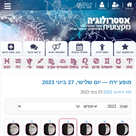
מצב כוכבים
דף בית
הירשם
התחבר
הורוסקופ יומי
מפת לידה
תחזית אישית
התאמה זוגית
צ׳אט אישי
בנה מפה חינם
c
x
z
l
k
j
h
g
f
d
s
a
טלה
שור
תאומים
סרטן
אריה
בתולה
מאזניים
עקרב
קשת
גדי
דלי
דגים
מופע ירח — יום שלישי, 27 ביוני 2023
לוח ירח
›
יוני 2023
›
27 ביוני 2023
שנה
חודש
ש'
א'
ב'
ג'
ד'
ה'
ו'