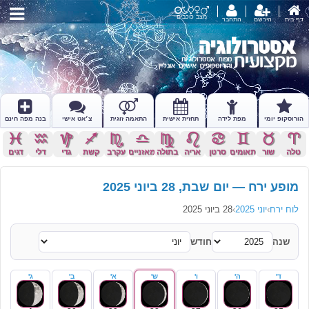
מצב כוכבים
דף בית
הירשם
התחבר
הורוסקופ יומי
מפת לידה
תחזית אישית
התאמה זוגית
צ׳אט אישי
בנה מפה חינם
c
x
z
l
k
j
h
g
f
d
s
a
טלה
שור
תאומים
סרטן
אריה
בתולה
מאזניים
עקרב
קשת
גדי
דלי
דגים
מופע ירח — יום שבת, 28 ביוני 2025
לוח ירח
›
יוני 2025
›
28 ביוני 2025
שנה
חודש
ד'
ה'
ו'
ש'
א'
ב'
ג'