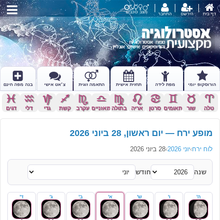
מצב כוכבים
דף בית
הירשם
התחבר
הורוסקופ יומי
מפת לידה
תחזית אישית
התאמה זוגית
צ׳אט אישי
בנה מפה חינם
c
x
z
l
k
j
h
g
f
d
s
a
טלה
שור
תאומים
סרטן
אריה
בתולה
מאזניים
עקרב
קשת
גדי
דלי
דגים
מופע ירח — יום ראשון, 28 ביוני 2026
לוח ירח
›
יוני 2026
›
28 ביוני 2026
שנה
חודש
ה'
ו'
ש'
א'
ב'
ג'
ד'