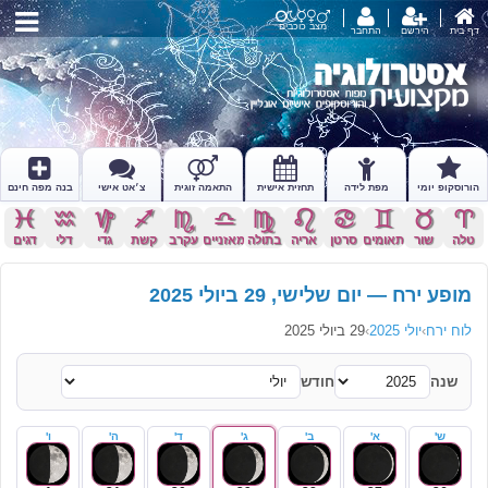
מצב כוכבים
דף בית
הירשם
התחבר
הורוסקופ יומי
מפת לידה
תחזית אישית
התאמה זוגית
צ׳אט אישי
בנה מפה חינם
c
x
z
l
k
j
h
g
f
d
s
a
טלה
שור
תאומים
סרטן
אריה
בתולה
מאזניים
עקרב
קשת
גדי
דלי
דגים
מופע ירח — יום שלישי, 29 ביולי 2025
לוח ירח
›
יולי 2025
›
29 ביולי 2025
שנה
חודש
ש'
א'
ב'
ג'
ד'
ה'
ו'