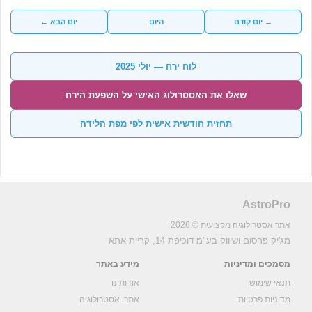
→ יום קודם
היום
יום הבא ←
לוח ירח — יולי 2025
שאלו את האסטרולוג האישי על השפעת הירח
תחזית חודשית אישית לפי מפת הלידה
AstroPro
אתר אסטרולוגיה מקצועית © 2026
מג'יק פרסום ושיווק בע"מ
דוכיפת 14, קריית אתא
מסמכים ומדיניות
מידע באתר
תנאי שימוש
אודותינו
מדיניות פרטיות
אתרי אסטרולוגיה